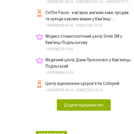
+380(98)587-43-61, +380(98)077-81-35, +380(97)375-77-72, +380(97)982-31-07
Coffee Pause - кав’ярня, магазин кави, продаж
та оренда кавових машин у Кам’янці-
Подільському
+380(68)050-50-53, +380(67)381-22-87
Медико-стоматологічний центр Smile SM у
Кам’янці-Подільському
+380(98)220-10-02
Медичний центр Діани Прокопової у Кам'янець-
Подільський
+380(98)880-20-09
Центр відновлення здоров'я На Соборній
+380(38)493-93-41, +380(67)853-55-10
Додати підприємство