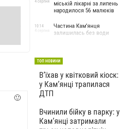
4 серпня
міській лікарні за липень
народилося 56 малюків
Частина Кам'янця
10:14
4 серпня
залишилась без води
ТОП НОВИНИ
Вʼїхав у квітковий кіоск:
у Камʼянці трапилася
ДТП
🙂
Вчинили бійку в парку: у
Кам’янці затримали