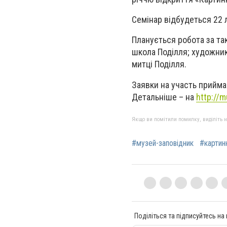
Семінар відбудеться 22 
Планується робота за та
школа Поділля; художник
митці Поділля.
Заявки на участь прийма
Детальніше – на
http://
Якщо ви помітили помилку, виділіть нео
#музей-заповідник
#картин
Поділіться та підписуйтесь на