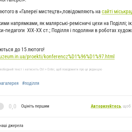
лютого в «Галереї мистецтв»,повідомляють на
сайті міськра
кими напрямками, як малярські-ремісничі цехи на Поділлі; і
и-педагоги ХІХ-ХХ ст.; Поділля і подоляни в роботах художн
ються до 15 лютого!
muzeum.in.ua/proekti/konferencz%D1%96%D1%97.html
бхідний текст і натисніть Ctrl + Enter, щоб повідомити про це редакцію
нагалерея
#поділля
0,0
Оцініть першим
Авторизуйтесь
, щоб
 наші джерела