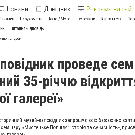
Новини
Довідник
Реклама на сайт
Вакансії
Нерухомість
Авто / Мото
Фотозвіти
Карта міста
Пог
ник
Питання-Відповідь
нної галереї»
повідник проведе сем
ний 35-річчю відкритт
ої галереї»
сторичний музей-заповідник запрошує всіх бажаючих взяти
семінару «Мистецьке Поділля: історія та сучасність», прис
ої галереї».