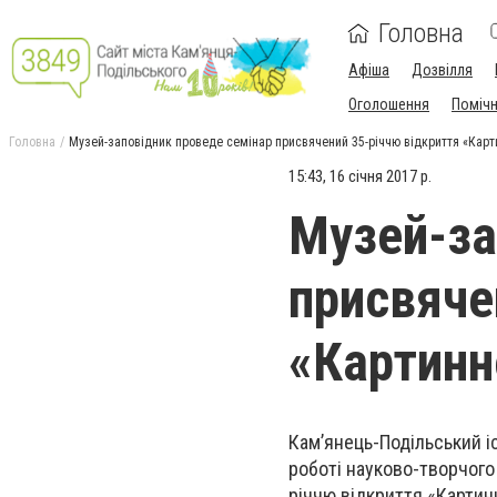
Головна
Афіша
Дозвілля
Оголошення
Поміч
Головна
Музей-заповідник проведе семінар присвячений 35-річчю відкриття «Карти
15:43, 16 січня 2017 р.
Музей-за
присвяче
«Картинн
Кам’янець-Подільський і
роботі науково-творчого 
річчю відкриття «Картинн