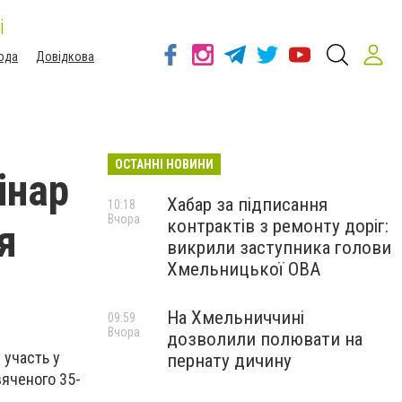
і
ода
Довідкова
ОСТАННІ НОВИНИ
інар
Хабар за підписання
10:18
Вчора
контрактів з ремонту доріг:
я
викрили заступника голови
Хмельницької ОВА
На Хмельниччині
09:59
Вчора
дозволили полювати на
 участь у
пернату дичину
вяченого 35-