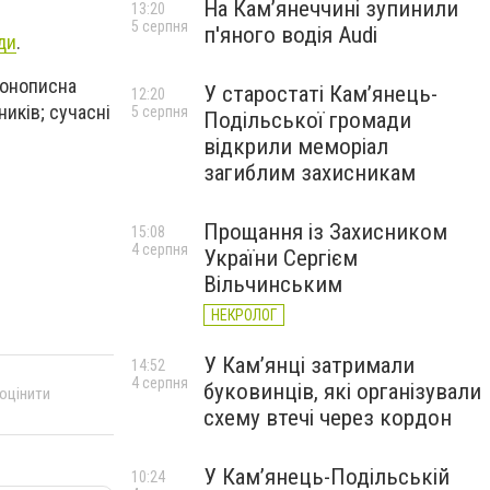
На Камʼянеччині зупинили
13:20
5 серпня
п'яного водія Audi
ди
.
конописна
У старостаті Кам’янець-
12:20
иків; сучасні
5 серпня
Подільської громади
відкрили меморіал
загиблим захисникам
Прощання із Захисником
15:08
4 серпня
України Сергієм
Вільчинським
НЕКРОЛОГ
У Кам’янці затримали
14:52
4 серпня
буковинців, які організували
 оцінити
схему втечі через кордон
У Кам’янець-Подільській
10:24