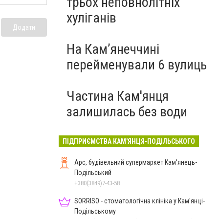
трьох неповнолітніх
хуліганів
Додати
На Камʼянеччині
перейменували 6 вулиць
Частина Кам'янця
залишилась без води
ПІДПРИЄМСТВА КАМ'ЯНЦЯ-ПОДІЛЬСЬКОГО
Арс, будівельний супермаркет Кам'янець-
Подільський
+380(3849)7-43-58
SORRISO - стоматологічна клініка у Кам'янці-
Подільському