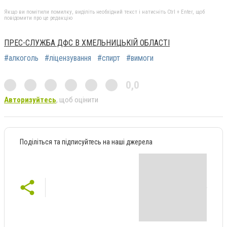
Якщо ви помітили помилку, виділіть необхідний текст і натисніть Ctrl + Enter, щоб
повідомити про це редакцію
ПРЕС-СЛУЖБА ДФС В ХМЕЛЬНИЦЬКІЙ ОБЛАСТІ
#алкоголь
#ліцензування
#спирт
#вимоги
0,0
Авторизуйтесь
, щоб оцінити
Поділіться та підписуйтесь на наші джерела