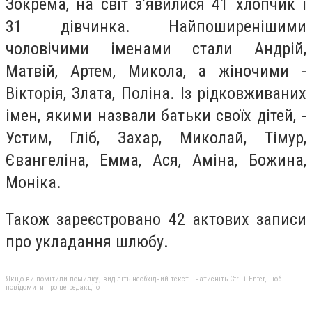
Зокрема, на світ з’явилися 41 хлопчик і
31 дівчинка. Найпоширенішими
чоловічими іменами стали Андрій,
Матвій, Артем, Микола, а жіночими -
Вікторія, Злата, Поліна. Із рідковживаних
імен, якими назвали батьки своїх дітей, -
Устим, Гліб, Захар, Миколай, Тімур,
Євангеліна, Емма, Ася, Аміна, Божина,
Моніка.
Також зареєстровано 42 актових записи
про укладання шлюбу.
Якщо ви помітили помилку, виділіть необхідний текст і натисніть Ctrl + Enter, щоб
повідомити про це редакцію