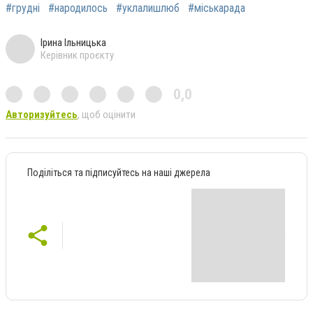
#грудні
#народилось
#уклалишлюб
#міськарада
Ірина Ільницька
Керівник проєкту
0,0
Авторизуйтесь
, щоб оцінити
Поділіться та підписуйтесь на наші джерела