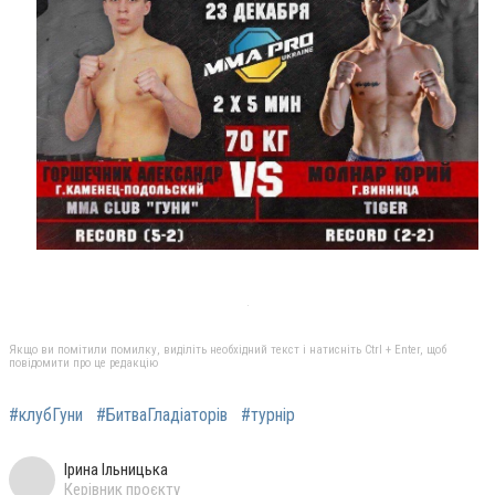
Якщо ви помітили помилку, виділіть необхідний текст і натисніть Ctrl + Enter, щоб
повідомити про це редакцію
#клубГуни
#БитваГладіаторів
#турнір
Ірина Ільницька
Керівник проєкту