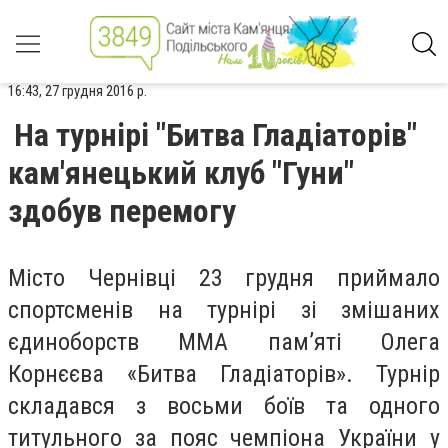
16:43, 27 грудня 2016 р.
На турнірі "Битва Гладіаторів"
кам'янецький клуб "Гуни"
здобув перемогу
Місто Чернівці 23 грудня приймало
спортсменів на турнірі зі змішаних
єдиноборств ММА пам’яті Олега
Корнєєва «Битва Гладіаторів». Турнір
складався з восьми боїв та одного
титульного за пояс чемпіона України у