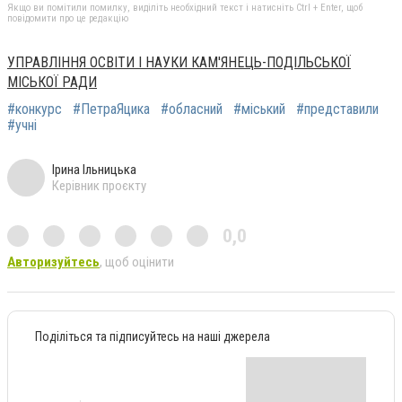
Якщо ви помітили помилку, виділіть необхідний текст і натисніть Ctrl + Enter, щоб
повідомити про це редакцію
УПРАВЛІННЯ ОСВІТИ І НАУКИ КАМ'ЯНЕЦЬ-ПОДІЛЬСЬКОЇ
МІСЬКОЇ РАДИ
#конкурс
#ПетраЯцика
#обласний
#міський
#представили
#учні
Ірина Ільницька
Керівник проєкту
0,0
Авторизуйтесь
, щоб оцінити
Поділіться та підписуйтесь на наші джерела