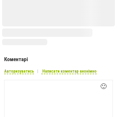
Коментарі
Авторизуватись
Написати коментар анонімно
🙂