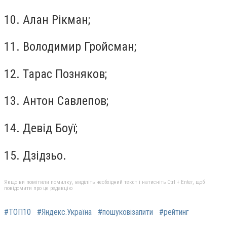
10. Алан Рікман;
11. Володимир Гройсман;
12. Тарас Позняков;
13. Антон Савлепов;
14. Девід Боуї;
15. Дзідзьо.
Якщо ви помітили помилку, виділіть необхідний текст і натисніть Ctrl + Enter, щоб
повідомити про це редакцію
#ТОП10
#Яндекс.Україна
#пошуковізапити
#рейтинг