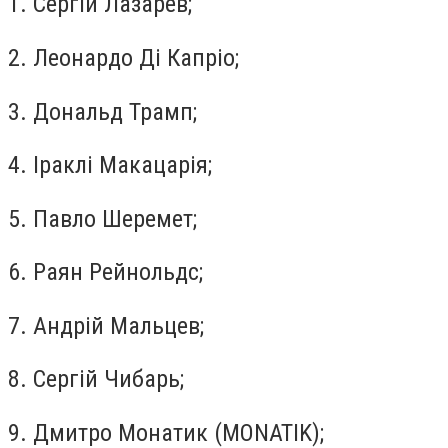
1. Сергій Лазарев;
2. Леонардо Ді Капріо;
3. Дональд Трамп;
4. Іраклі Макацарія;
5. Павло Шеремет;
6. Раян Рейнольдс;
7. Андрій Мальцев;
8. Сергій Чибарь;
9. Дмитро Монатик (MONATIK);