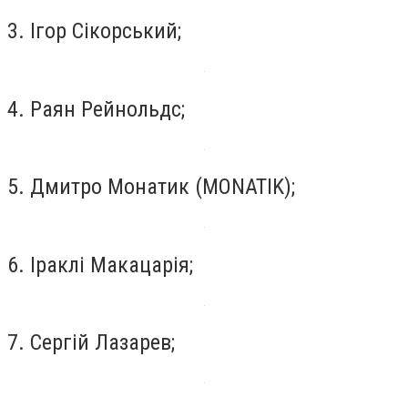
3. Ігор Сікорський;
4. Раян Рейнольдс;
5. Дмитро Монатик (MONATIK);
6. Іраклі Макацарія;
7. Сергій Лазарев;