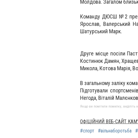
Молдова. Загалом близь
Команду ДЮСШ №2 предс
Ярослав, Валерський Н
Шатурський Марк.
Друге місце посіли Паст
Костинюк Дамян, Хращев
Микола, Котова Марія, В
В загальному заліку ко
Підготували спортсмені
Негода, Віталій Малєнков
Якщо ви помітили помилку, виділіть нео
ОФІЦІЙНИЙ ВЕБ-САЙТ КАМ
#спорт
#вільнаборотьба
#