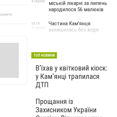
4 серпня
міській лікарні за липень
народилося 56 малюків
 оцінити
Частина Кам'янця
10:14
4 серпня
залишилась без води
ТОП НОВИНИ
Вʼїхав у квітковий кіоск:
у Камʼянці трапилася
ДТП
Прощання із
Захисником України