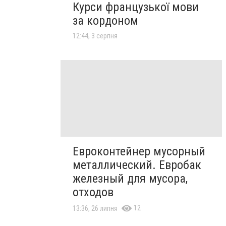
Курси французької мови
за кордоном
12:44, 3 серпня
Евроконтейнер мусорный
металлический. Евробак
железный для мусора,
отходов
12
13:36, 26 липня