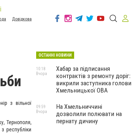
і
ода
Довідкова
ОСТАННІ НОВИНИ
Хабар за підписання
10:18
Вчора
контрактів з ремонту доріг:
тьби
викрили заступника голови
Хмельницької ОВА
нір з вільної
На Хмельниччині
09:59
Вчора
дозволили полювати на
пернату дичину
у, Тернополя,
 з республіки