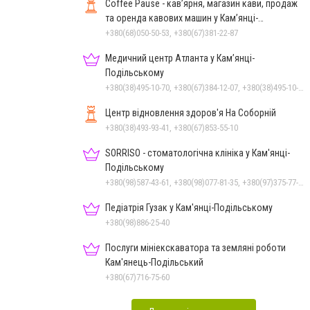
Coffee Pause - кав’ярня, магазин кави, продаж
та оренда кавових машин у Кам’янці-
Подільському
+380(68)050-50-53, +380(67)381-22-87
Медичний центр Атланта у Кам’янці-
Подільському
+380(38)495-10-70, +380(67)384-12-07, +380(38)495-10-80
Центр відновлення здоров'я На Соборній
+380(38)493-93-41, +380(67)853-55-10
SORRISO - стоматологічна клініка у Кам'янці-
Подільському
+380(98)587-43-61, +380(98)077-81-35, +380(97)375-77-72, +380(97)982-31-07
Педіатрія Гузак у Кам'янці-Подільському
+380(98)886-25-40
Послуги мініекскаватора та земляні роботи
Кам'янець-Подільський
+380(67)716-75-60