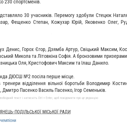
ко 230 спортсменів.
тавляло 30 учасників. Перемогу здобули Стецюк Наталя
азар, Фещенко Степан, Кожухар Юрій, Яковенко Олег, Р
ух Денис, Горох Єгор, Дзямба Артур, Свіцький Максим, Ко
ський Микола та Літовкіна Софія. А бронзовими призерами
озницька Оля, Кристофович Максим та Ілаш Данило.
манда ДЮСШ №2 посіла перше місце.
в тренери відділення вільної боротьби Володимир Кости
, Дмитро Пасенко Василь Пасенко, Ігор Семеньків.
бхідний текст і натисніть Ctrl + Enter, щоб повідомити про це редакцію
'ЯНЕЦЬ-ПОДІЛЬСЬКОЇ МІСЬКОЇ РАДИ
чемпіони