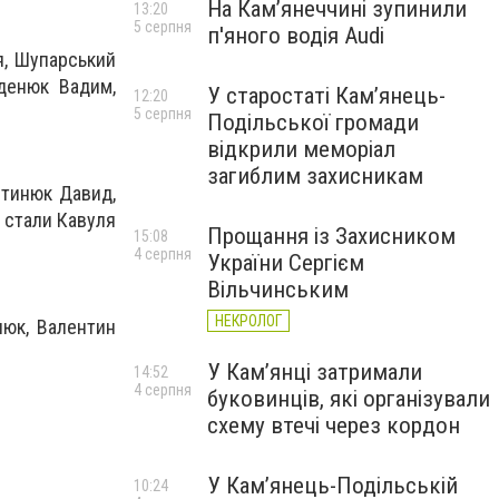
На Камʼянеччині зупинили
13:20
5 серпня
п'яного водія Audi
, Шупарський
уденюк Вадим,
У старостаті Кам’янець-
12:20
5 серпня
Подільської громади
відкрили меморіал
загиблим захисникам
стинюк Давид,
 стали Кавуля
Прощання із Захисником
15:08
4 серпня
України Сергієм
Вільчинським
НЕКРОЛОГ
нюк, Валентин
У Кам’янці затримали
14:52
4 серпня
буковинців, які організували
схему втечі через кордон
У Кам’янець-Подільській
10:24