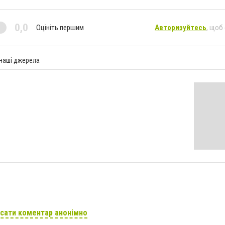
0,0
Оцініть першим
Авторизуйтесь
, щоб
 наші джерела
сати коментар анонімно