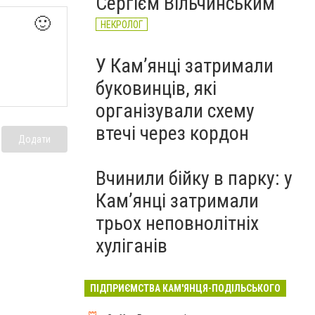
Сергієм Вільчинським
🙂
НЕКРОЛОГ
У Кам’янці затримали
буковинців, які
організували схему
втечі через кордон
Додати
Вчинили бійку в парку: у
Кам’янці затримали
трьох неповнолітніх
хуліганів
ПІДПРИЄМСТВА КАМ'ЯНЦЯ-ПОДІЛЬСЬКОГО