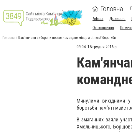
Головна
Афіша
Дозвілля
Оголошення
Поміч
Головна
Кам'янчани вибороли перше командне місце з вільної боротьби
09:04, 15 грудня 2016 р.
Кам'янча
командне
Минулими вихідними у К
боротьби пам'яті майстр
В змаганнях взяли участ
Хмельницького, Борщова,