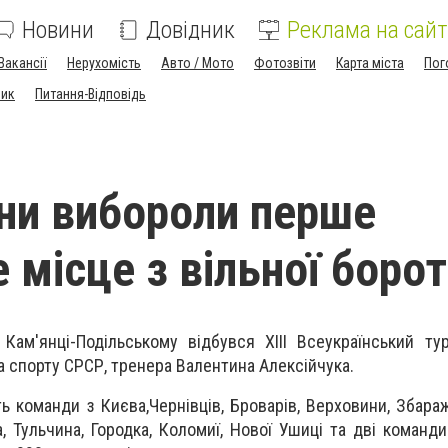
Новини
Довідник
Реклама на сайт
Вакансії
Нерухомість
Авто / Мото
Фотозвіти
Карта міста
Пог
ник
Питання-Відповідь
ни вибороли перше
 місце з вільної боро
ам'янці-Подільському відбувся XIII Всеукраїнський тур
а спорту СРСР, тренера Валентина Алексійчука.
ь команди з Києва,Чернівців, Броварів, Верховини, Збараж
 Тульчина, Городка, Коломиї, Нової Ушиці та дві команди