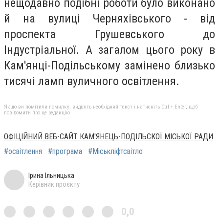
нещодавно подібні роботи було виконано
й на вулиці Черняхівського - від
проспекта Грушевського до
Індустріальної. А загалом цього року в
Кам'янці-Подільському замінено близько
тисячі ламп вуличного освітлення.
Якщо ви помітили помилку, виділіть необхідний текст і натисніть Ctrl + Enter, щоб
повідомити про це редакцію
ОФІЦІЙНИЙ ВЕБ-САЙТ КАМ'ЯНЕЦЬ-ПОДІЛЬСКОЇ МІСЬКОЇ РАДИ
#освітлення
#програма
#Міськліфтсвітло
Ірина Ільницька
Керівник проєкту
0,0