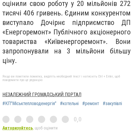
оцінили свою роботу у 20 мільйонів 272
тисячі 406 гривень. Єдиним конкурентом
виступало Дочірнє підприємство ДП
«Енергоремонт» Публічного акціонерного
товариства «Київенергоремонт». Вони
запропонували на 3 мільйони більшу
ціну.
Якщо ви помітили помилку, виділіть необхідний текст і натисніть Ctrl + Enter, щоб
повідомити про це редакцію
НЕЗАЛЕЖНИЙ ГРОМАДСЬКИЙ ПОРТАЛ
#КП"Міськтепловоденергія"
#котельні
#ремонт
#закупівлі
0,0
Авторизуйтесь
, щоб оцінити