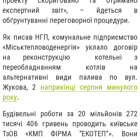
проекту скориговано та отримано
експертний звіт», – йдеться в
обґрунтуванні переговорної процедури.
Як писав НГП, комунальне підприємство
«Міськтепловоденергія» уклало договір
на реконструкцію котельні з
переобладнанням котлів на
альтернативні види палива по вул.
Жукова, 2
наприкінці серпня минулого
року
.
Будівельні роботи за 20 мільйонів 272
тисячі 406 гривень проводить київське
ТзОВ «КМП ФІРМА “ЕКОТЕП”». Вони