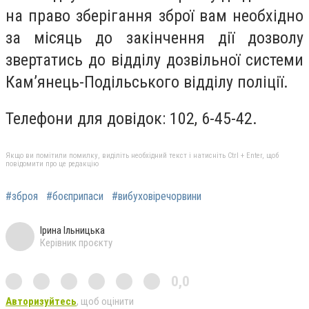
на право зберігання зброї вам необхідно
за місяць до закінчення дії дозволу
звертатись до відділу дозвільної системи
Кам’янець-Подільського відділу поліції.
Телефони для довідок: 102, 6-45-42.
Якщо ви помітили помилку, виділіть необхідний текст і натисніть Ctrl + Enter, щоб
повідомити про це редакцію
#зброя
#боєприпаси
#вибуховіречорвини
Ірина Ільницька
Керівник проєкту
0,0
Авторизуйтесь
, щоб оцінити