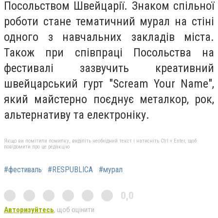
Посольством Швейцарії. Знаком спільної
роботи стане тематичний мурал на стіні
одного з навчальних закладів міста.
Також при співпраці Посольства на
фестивалі зазвучить креативний
швейцарський гурт "Scream Your Name",
який майстерно поєднує металкор, рок,
альтернативу та електроніку.
Якщо ви помітили помилку, виділіть необхідний текст і натисніть Ctrl + Enter, щоб
повідомити про це редакцію
#фестиваль
#RESPUBLICА
#мурал
0,0
Авторизуйтесь
, щоб оцінити