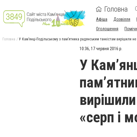
Головна
Афіша
Дозвілля
Оголошення
Поміч
Головна
У Кам’янці-Подільському з пам’ятника радянським танкістам вирішили не
10:36, 17 червня 2016 р.
У Кам’ян
пам’ятни
вирішили
«серп і м