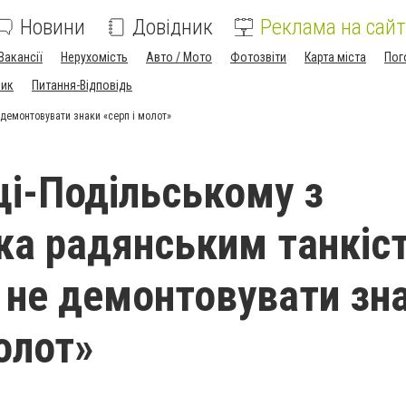
Новини
Довідник
Реклама на сайт
Вакансії
Нерухомість
Авто / Мото
Фотозвіти
Карта міста
Пог
ник
Питання-Відповідь
 демонтовувати знаки «серп і молот»
ці-Подільському з
ка радянським танкіс
 не демонтовувати зн
олот»