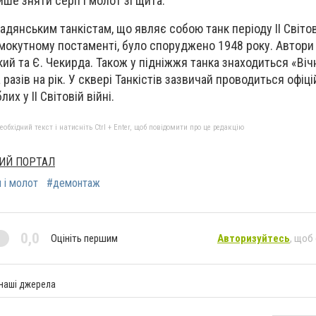
ише зняти серп і молот зі щита.
радянським танкістам, що являє собою танк періоду ІІ Світов
мокутному постаменті, було споруджено 1948 року. Автори
ий та Є. Чекирда. Також у підніжжя танка знаходиться «Віч
разів на рік. У сквері Танкістів зазвичай проводиться офіц
их у ІІ Світовій війні.
бхідний текст і натисніть Ctrl + Enter, щоб повідомити про це редакцію
ИЙ ПОРТАЛ
 і молот
#демонтаж
0,0
Оцініть першим
Авторизуйтесь
, щоб
 наші джерела