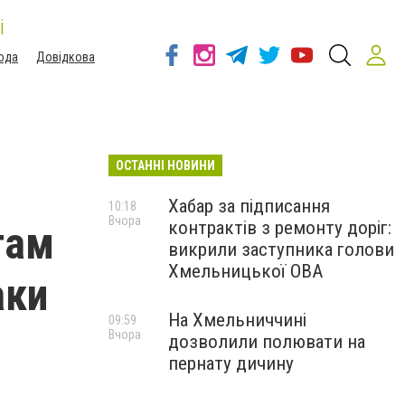
і
ода
Довідкова
ОСТАННІ НОВИНИ
Хабар за підписання
10:18
Вчора
контрактів з ремонту доріг:
там
викрили заступника голови
Хмельницької ОВА
аки
На Хмельниччині
09:59
Вчора
дозволили полювати на
пернату дичину