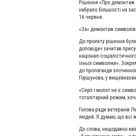
Рішення «Про демонтаж с
набрало більшості на зас
16 червня.
«За» демонтаж символів
До проекту рішення були
доповідач зачитав прису
націонал-соціалістичного
їхньої символіки». Зокре
до пропаганди злочинног
Горшунова, у вищевказан
«Серп і молот не є симво
тоталітарний режим, хоча
Голова ради ветеранів Л
людей. Я думаю, що всі 
До слова, нещодавно киї