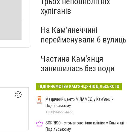
трьох неповнолітніх
хуліганів
На Камʼянеччині
перейменували 6 вулиць
Частина Кам'янця
залишилась без води
ПІДПРИЄМСТВА КАМ'ЯНЦЯ-ПОДІЛЬСЬКОГО
🙂
Медичний центр МІЛАМЕД у Кам'янці-
Подільському
+380(96)566-44-55
SORRISO - стоматологічна клініка у Кам'янці-
Подільському