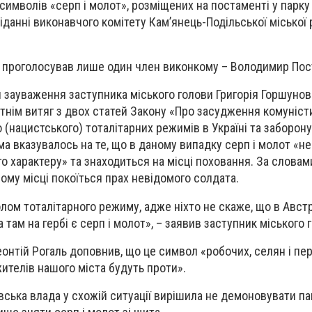
имволів «серп і молот», розміщених на постаменті у парку 
іданні виконавчого комітету Кам’янець-Подільської міської 
 проголосував лише один член виконкому – Володимир Пос
 зауваження заступника міського голови Григорія Горшунов
тнім витяг з двох статей Закону «Про засудження комуніст
 (нацистського) тоталітарних режимів в Україні та заборон
ма вказувалось на те, що в даному випадку серп і молот «н
о характеру» та знаходиться на місці поховання. За словам
ому місці покоїться прах невідомого солдата.
лом тоталітарного режиму, адже ніхто не скаже, що в Австр
 там на гербі є серп і молот», – заявив заступник міського 
еонтій Рогаль доповнив, що це символ «робочих, селян і п
жителів нашого міста будуть проти».
вська влада у схожій ситуації вирішила не демоновувати па