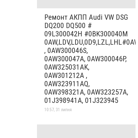
Ремонт АКПП Audi VW DSG
DQ200 DQ500 #
09L300042H #0BK300040M
0AW,LDV,LDU,0D9,LZL,LHL#0A
, 0AW300046S,
0AW300047A, 0AW300046P,
0AW325031AK,
0AW301212A ,
0AW323911AQ,
0AW398321A, 0AW323257A,
01J398941A, 01J323945
10:57, 31 липня