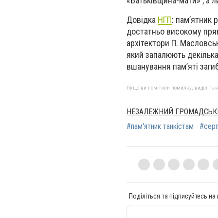
«Батьківщина-мати» , а л
Довідка
НГП
: пам’ятник 
достатньо високому пря
архітектори П. Масловськ
який запалюють декілька 
вшанування пам’яті загибл
Якщо ви помітили помилку, виділіть нео
НЕЗАЛЕЖНИЙ ГРОМАДСЬК
#пам'ятник танкістам
#серп
Поділіться та підписуйтесь на