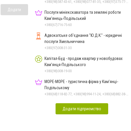
+380(98)587-43-61, +380(98)077-81-35, +380(97)375-77-72, +380(97)982-31-07
Додати
Послуги мініекскаватора та земляні роботи
Кам'янець-Подільський
+380(67)716-75-60
Адвокатське об'єднання "Ю.Д.К." - юридичні
послуги Хмельниччина
+380(97)008-31-30
Капітал-Буд - продаж квартир у новобудовах
Кам’янця-Подільського
+380(98)008-19-00
МОРЕ-МОРЕ - туристична фірма у Кам’янці-
Подільському
+380(68)118-82-77, +380(98)994-11-24, +380(68)882-38-28
Додати підприємство