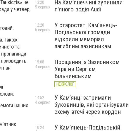
На Камʼянеччині зупинили
Танкістів» не
13:20
5 серпня
п'яного водія Audi
ради у четвер,
У старостаті Кам’янець-
12:20
товий.
5 серпня
Подільської громади
відкрили меморіал
а. Також
загиблим захисникам
ичного та
у пропаганди
е призводить
Прощання із Захисником
15:08
4 серпня
и пан
України Сергієм
Вільчинським
НЕКРОЛОГ
ії
голови.
У Кам’янці затримали
14:52
4 серпня
буковинців, які організували
еремоги наших
схему втечі через кордон
м’ятник
У Кам’янець-Подільській
10:24