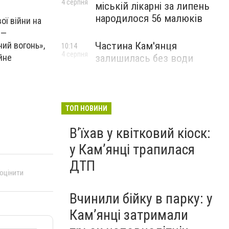
4 серпня
міській лікарні за липень
народилося 56 малюків
ої війни на
 —
Частина Кам'янця
ний вогонь»,
10:14
4 серпня
залишилась без води
ійне
ТОП НОВИНИ
Вʼїхав у квітковий кіоск:
у Камʼянці трапилася
ДТП
 оцінити
Вчинили бійку в парку: у
Кам’янці затримали