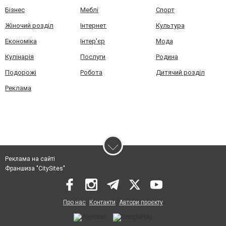
Бізнес
Меблі
Спорт
Жіночий розділ
Інтернет
Культура
Економіка
Інтер'єр
Мода
Кулінарія
Послуги
Родина
Подорожі
Робота
Дитячий розділ
Реклама
Реклама на сайті
Франшиза "CitySites"
Про нас
Контакти
Автори проєкту