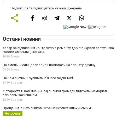
Поділіться та підписуйтесь на наші джерела
Останні новини
Хабар за підписання контрактів з ремонту доріг: викрили заступника
голови Хмельницької ОВА
10:18,
Вчора
На Хмельниччині дозволили полювати на пернату дичину
09:59,
Вчора
На Камʼянеччині зупинили п'яного водія Audi
13:20,
5 серпня
У старостаті Кам’янець-Подільської громади відкрили меморіал
загиблим захисникам
12:20,
5 серпня
Прощання із Захисником України Сергієм Вільчинським
Некролог