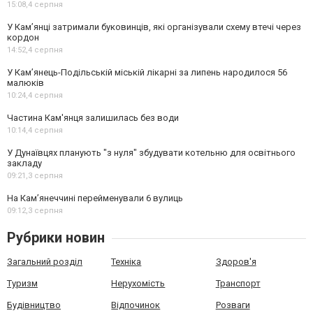
15:08,
4 серпня
У Кам’янці затримали буковинців, які організували схему втечі через
кордон
14:52,
4 серпня
У Кам’янець-Подільській міській лікарні за липень народилося 56
малюків
10:24,
4 серпня
Частина Кам'янця залишилась без води
10:14,
4 серпня
У Дунаївцях планують "з нуля" збудувати котельню для освітнього
закладу
09:21,
3 серпня
На Камʼянеччині перейменували 6 вулиць
09:12,
3 серпня
Рубрики новин
Загальний розділ
Техніка
Здоров'я
Туризм
Нерухомість
Транспорт
Будівництво
Відпочинок
Розваги