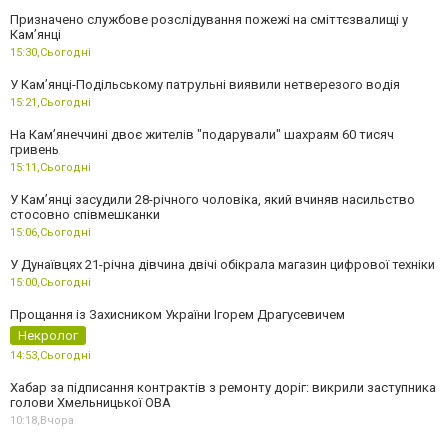
Призначено службове розслідування пожежі на сміттєзвалищі у
Кам’янці
15:30,
Сьогодні
У Кам’янці-Подільському патрульні виявили нетверезого водія
15:21,
Сьогодні
На Камʼянеччині двоє жителів "подарували" шахраям 60 тисяч
гривень
15:11,
Сьогодні
У Камʼянці засудили 28-річного чоловіка, який вчиняв насильство
стосовно співмешканки
15:06,
Сьогодні
У Дунаївцях 21-річна дівчина двічі обікрала магазин цифрової техніки
15:00,
Сьогодні
Прощання із Захисником України Ігорем Драгусевичем
Некролог
14:53,
Сьогодні
Хабар за підписання контрактів з ремонту доріг: викрили заступника
голови Хмельницької ОВА
10:18,
Вчора