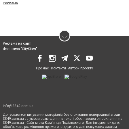
Реклама
Реклама на сайті
Франшиза "CitySites"
Про нас
Контакти
Автори проєкту
info@3849.com.ua
Допускається цитування матеріалів без отримання попередньої згоди
3849.com.ua за умови розміщення в тексті обов'язкового посилання на
3849.com.ua - Сайт міста Кам'янця-Подільського. Для інтернет-видань
обов'язкове розміщення прямого, відкритого для пошукових систем