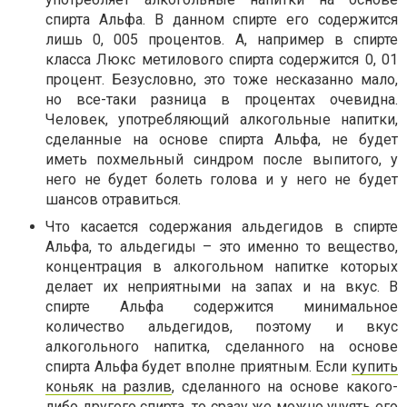
спирта Альфа. В данном спирте его содержится
лишь 0, 005 процентов. А, например в спирте
класса Люкс метилового спирта содержится 0, 01
процент. Безусловно, это тоже несказанно мало,
но все-таки разница в процентах очевидна.
Человек, употребляющий алкогольные напитки,
сделанные на основе спирта Альфа, не будет
иметь похмельный синдром после выпитого, у
него не будет болеть голова и у него не будет
шансов отравиться.
Что касается содержания альдегидов в спирте
Альфа, то альдегиды – это именно то вещество,
концентрация в алкогольном напитке которых
делает их неприятными на запах и на вкус. В
спирте Альфа содержится минимальное
количество альдегидов, поэтому и вкус
алкогольного напитка, сделанного на основе
спирта Альфа будет вполне приятным. Если
купить
коньяк на разлив
, сделанного на основе какого-
либо другого спирта, то сразу же можно учуять его