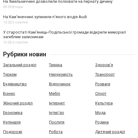
На Хмельниччині дозволили полювати на пернату дичину
09:59,
Вчора
На Камʼянеччині зупинили п'яного водія Audi
13:20,
5 серпня
У старостаті Кам’янець-Подільської громади відкрили меморіал
загиблим захисникам
12:20,
5 серпня
Рубрики новин
Загальний розділ
Техніка
Здоров'я
Туризм
Нерухомість
Транспорт
Будівництво
Відпочинок
Розваги
Бізнес
Меблі
Спорт
Жіночий розділ
Інтернет
Культура
Економіка
Інтер'єр
Мода
Кулінарія
Послуги
Родина
Подорожі
Робота
Дитячий розділ