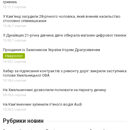
гривень
15:11,
7 серпня
У Камʼянці засудили 28-річного чоловіка, який вчиняв насильство
стосовно співмешканки
15:06,
7 серпня
У Дунаївцях 21-річна дівчина двічі обікрала магазин цифрової техніки
15:00,
7 серпня
Прощання із Захисником України Ігорем Драгусевичем
Некролог
14:53,
7 серпня
Хабар за підписання контрактів з ремонту доріг: викрили заступника
голови Хмельницької ОВА
10:18,
6 серпня
На Хмельниччині дозволили полювати на пернату дичину
09:59,
6 серпня
На Камʼянеччині зупинили п'яного водія Audi
13:20,
5 серпня
Рубрики новин