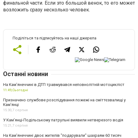
финальной части. Если это большой венок, то его может
возложить сразу несколько человек.
Поділіться та підписуйтесь на наші джерела
Останні новини
На Кам’янеччині в ДТП травмувався неповнолітній мотоцикліст
11:49,
Сьогодні
Призначено службове розслідування пожежі на сміттєзвалищі у
Кам’янці
15:30,
7 серпня
У Кам’янці-Подільському патрульні виявили нетверезого водія
15:21,
7 серпня
На Камʼянеччині двоє жителів "подарували" шахраям 60 тисяч