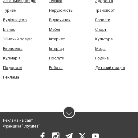
Загальний розділ
Техніка
Здоров'я
Туризм
Нерухомість
Транспорт
Будівництво
Відпочинок
Розваги
Бізнес
Меблі
Спорт
Жіночий розділ
Інтернет
Культура
Економіка
Інтер'єр
Мода
Кулінарія
Послуги
Родина
Подорожі
Робота
Дитячий розділ
Реклама
Реклама на сайті
Франшиза "CitySites"