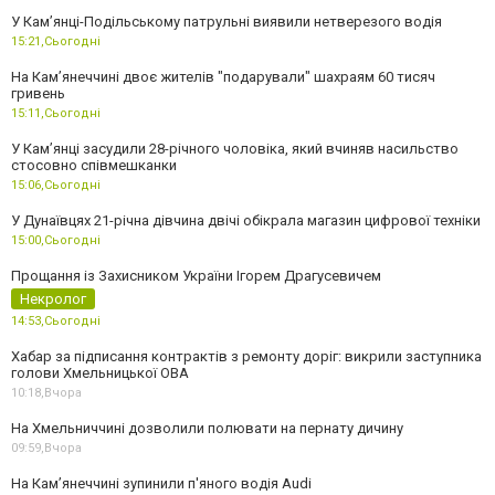
У Кам’янці-Подільському патрульні виявили нетверезого водія
15:21,
Сьогодні
На Камʼянеччині двоє жителів "подарували" шахраям 60 тисяч
гривень
15:11,
Сьогодні
У Камʼянці засудили 28-річного чоловіка, який вчиняв насильство
стосовно співмешканки
15:06,
Сьогодні
У Дунаївцях 21-річна дівчина двічі обікрала магазин цифрової техніки
15:00,
Сьогодні
Прощання із Захисником України Ігорем Драгусевичем
Некролог
14:53,
Сьогодні
Хабар за підписання контрактів з ремонту доріг: викрили заступника
голови Хмельницької ОВА
10:18,
Вчора
На Хмельниччині дозволили полювати на пернату дичину
09:59,
Вчора
На Камʼянеччині зупинили п'яного водія Audi