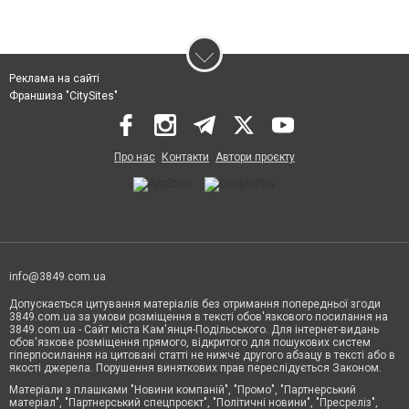
Реклама на сайті
Франшиза "CitySites"
Про нас
Контакти
Автори проєкту
info@3849.com.ua
Допускається цитування матеріалів без отримання попередньої згоди
3849.com.ua за умови розміщення в тексті обов'язкового посилання на
3849.com.ua - Сайт міста Кам'янця-Подільського. Для інтернет-видань
обов'язкове розміщення прямого, відкритого для пошукових систем
гіперпосилання на цитовані статті не нижче другого абзацу в тексті або в
якості джерела. Порушення виняткових прав переслідується Законом.
Матеріали з плашками "Новини компаній", "Промо", "Партнерський
матеріал", "Партнерський спецпроєкт", "Політичні новини", "Пресреліз",