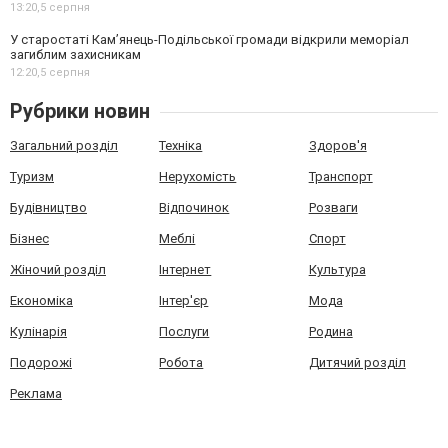
13:20,
5 серпня
У старостаті Кам’янець-Подільської громади відкрили меморіал
загиблим захисникам
12:20,
5 серпня
Рубрики новин
Загальний розділ
Техніка
Здоров'я
Туризм
Нерухомість
Транспорт
Будівництво
Відпочинок
Розваги
Бізнес
Меблі
Спорт
Жіночий розділ
Інтернет
Культура
Економіка
Інтер'єр
Мода
Кулінарія
Послуги
Родина
Подорожі
Робота
Дитячий розділ
Реклама