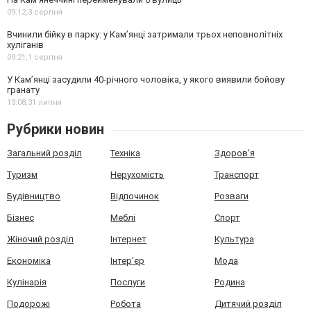
09:12,
3 серпня
Вчинили бійку в парку: у Кам’янці затримали трьох неповнолітніх
хуліганів
09:21,
1 серпня
У Камʼянці засудили 40-річного чоловіка, у якого виявили бойову
гранату
13:08,
31 липня
Рубрики новин
Загальний розділ
Техніка
Здоров'я
Туризм
Нерухомість
Транспорт
Будівництво
Відпочинок
Розваги
Бізнес
Меблі
Спорт
Жіночий розділ
Інтернет
Культура
Економіка
Інтер'єр
Мода
Кулінарія
Послуги
Родина
Подорожі
Робота
Дитячий розділ