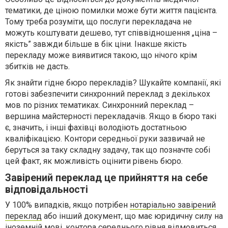
тематики, де ціною помилки може бути життя пацієнта.
Тому треба розуміти, що послуги перекладача не
можуть коштувати дешево, тут співвідношення „ціна –
якість” завжди більше в бік ціни. Інакше якість
перекладу може виявитися такою, що нічого крім
збитків не дасть.
Як знайти гідне бюро перекладів? Шукайте компанії, які
готові забезпечити синхронний переклад з декількох
мов по різних тематиках. Синхронний переклад –
вершина майстерності перекладачів. Якщо в бюро такі
є, значить, і інші фахівці володіють достатньою
кваліфікацією. Контори середньої руки зазвичай не
беруться за таку складну задачу, так що позначте собі
цей факт, як можливість оцінити рівень бюро.
Завірений переклад це прийняття на себе
відповідальності
У 100% випадків, якщо потрібен
нотаріально завірений
переклад
або інший документ, що має юридичну силу на
іноземній мові, контора середнього рівня відмовиться.