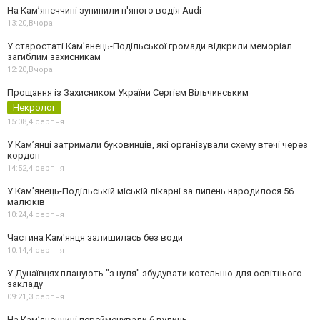
На Камʼянеччині зупинили п'яного водія Audi
13:20,
Вчора
У старостаті Кам’янець-Подільської громади відкрили меморіал
загиблим захисникам
12:20,
Вчора
Прощання із Захисником України Сергієм Вільчинським
Некролог
15:08,
4 серпня
У Кам’янці затримали буковинців, які організували схему втечі через
кордон
14:52,
4 серпня
У Кам’янець-Подільській міській лікарні за липень народилося 56
малюків
10:24,
4 серпня
Частина Кам'янця залишилась без води
10:14,
4 серпня
У Дунаївцях планують "з нуля" збудувати котельню для освітнього
закладу
09:21,
3 серпня
На Камʼянеччині перейменували 6 вулиць