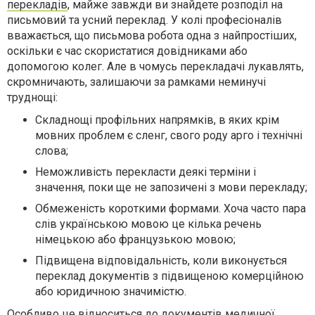
перекладів
, майже завжди ви знайдете розподіл на
письмовий та усний переклад. У колі професіоналів
вважається, що письмова робота одна з найпростіших,
оскільки є час скористатися довідниками або
допомогою колег. Але в чомусь перекладачі лукавлять,
скромничають, залишаючи за рамками неминучі
труднощі:
Складнощі профільних напрямків, в яких крім
мовних проблем є сленг, свого роду арго і технічні
слова;
Неможливість перекласти деякі терміни і
значення, поки ще не запозичені з мови перекладу;
Обмеженість короткими формами. Хоча часто пара
слів українською мовою це кілька речень
німецькою або французькою мовою;
Підвищена відповідальність, коли виконується
переклад документів з підвищеною комерційною
або юридичною значимістю.
Особливо це відноситься до документів медичної