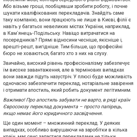
Або візьме гроші, пообіцявши зробити роботу, і почне
шукати кваліфікованих перекладачів. Знайдіть саме
таку компанію, вони працюють не лише в Києві, філії є
навіть у багатьох невеликих містах України, наприклад,
в Кам`янець-Подільську. Навіщо витрачатися на
посередників? Прямі відносини чесніше, якісніше і,
врешті-решт, вигідніше. Тим більше, що професійні
бюро не ховаються, багато хто з них на слуху.
Звичайно, високий рівень професіоналізму забезпечує
їм високе завантаження, але в термінових випадках
вони завжди підуть назустріч. У плюсі ​​буде можливість
одночасно забезпечити переклад, нотаріальне завірення
і отримати апостиль, який робить документ легітимним.
Важливо! Про апостиль забувати не варто, в ряді країн
Євросоюзу переклад документа – просто папірець,
якщо немає його юридичного засвідчення.
Ще один момент – множинний переклад. У деяких
випадках, особливо вирушаючи на заробітки в кілька
країн, має сенс запастися перекладами не тільки