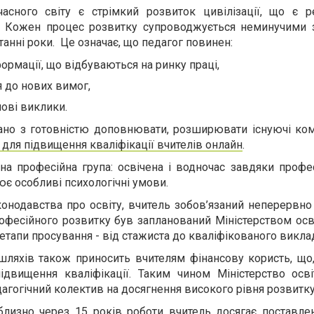
асного світу є стрімкий розвиток цивілізації, що є р
у. Кожен процес розвитку супроводжується неминучими з
анні роки. Це означає, що педагог повинен:
ормації, що відбуваються на ринку праці,
я до нових вимог,
нові виклики.
ано з готовністю доповнювати, розширювати існуючі комп
 для підвищення кваліфікації вчителів онлайн
.
на професійна група: освічена і водночас завдяки профес
ює особливі психологічні умови.
онодавства про освіту, вчитель зобов’язаний неперервно
фесійного розвитку був запланований Міністерством осві
етапи просування - від стажиста до кваліфікованого викла
шляхів також приносить вчителям фінансову користь, що,
ідвищення кваліфікації. Таким чином Міністерство осві
агогічний колектив на досягнення високого рівня розвитку
близно через 15 років роботи вчитель досягає поставлен