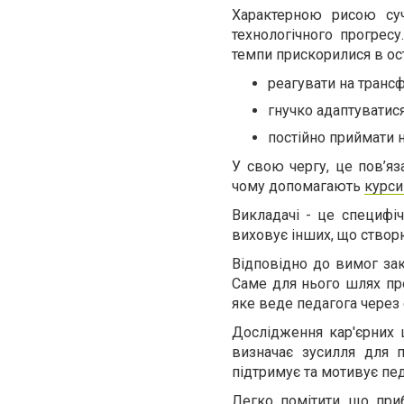
Характерною рисою суч
технологічного прогрес
темпи прискорилися в ост
реагувати на трансф
гнучко адаптуватис
постійно приймати 
У свою чергу, це пов’яз
чому допомагають
курси
Викладачі - це специфіч
виховує інших, що створ
Відповідно до вимог зак
Саме для нього шлях про
яке веде педагога через 
Дослідження кар'єрних 
визначає зусилля для п
підтримує та мотивує пед
Легко помітити, що при