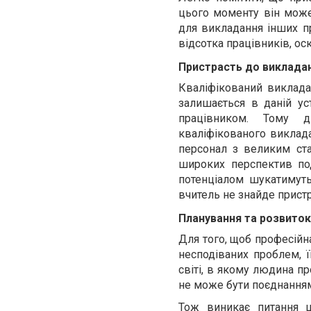
цього моменту він може
для викладання інших пр
відсотка працівників, ос
Пристрасть до виклада
Кваліфікований виклада
залишається в даній ус
працівником. Тому д
кваліфікованого виклад
персонал з великим ст
широких перспектив по
потенціалом шукатимуть
вчитель не знайде пристр
Планування та розвиток
Для того, щоб професійн
несподіваних проблем, ї
світі, в якому людина п
не може бути поєднання
Тож виникає питання 