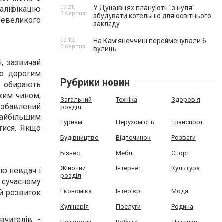
09:21,
У Дунаївцях планують "з нуля"
аліфікацію
3 серпня
збудувати котельню для освітнього
невеликого
закладу
09:12,
На Камʼянеччині перейменували 6
3 серпня
вулиць
, зазвичай
то дорогим
Рубрики новин
 обирають
ким чином,
Загальний
Техніка
Здоров'я
озбавлений
розділ
найбільшим
Туризм
Нерухомість
Транспорт
тися. Якщо
Будівництво
Відпочинок
Розваги
Бізнес
Меблі
Спорт
Жіночий
Інтернет
Культура
ою невдач і
розділ
У сучасному
Економіка
Інтер'єр
Мода
ий розвиток
Кулінарія
Послуги
Родина
чителів -
Подорожі
Робота
Дитячий