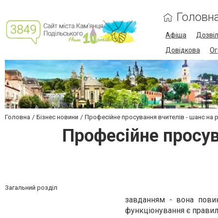
Головн
Афіша
Дозві
Довідкова
Ог
Головна
Бізнес новини
Професійне просування вчителів - шанс на 
Професійне просув
Загальний розділ
завданням - вона пови
функціонування є правил