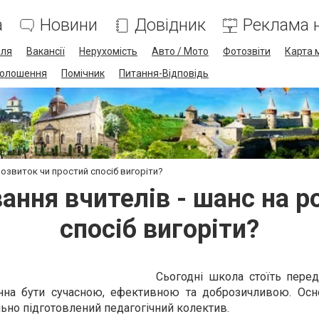
а
Новини
Довідник
Реклама н
лля
Вакансії
Нерухомість
Авто / Мото
Фотозвіти
Карта 
олошення
Помічник
Питання-Відповідь
розвиток чи простий спосіб вигоріти?
ання вчителів - шанс на р
спосіб вигоріти?
Сьогодні школа стоїть пере
нна бути сучасною, ефективною та доброзичливою. Ос
ьно підготовлений педагогічний колектив.