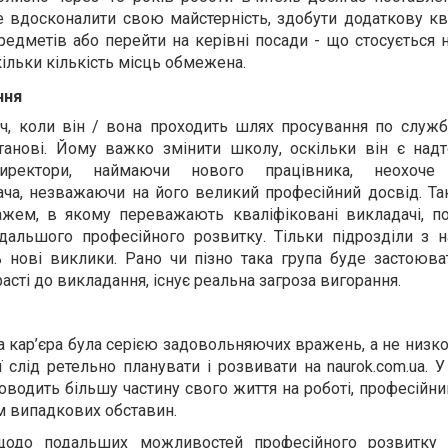
 вдосконалити свою майстерність, здобути додаткову кв
едметів або перейти на керівні посади - що стосується 
кільки кількість місць обмежена.
ння
ч, коли він / вона проходить шлях просування по службі
танові. Йому важко змінити школу, оскільки він є над
иректори, наймаючи нового працівника, неохоче
ача, незважаючи на його великий професійний досвід. Та
ажем, в якому переважають кваліфіковані викладачі, п
дальшого професійного розвитку. Тільки підрозділи з 
 нові виклики. Рано чи пізно така група буде застоюва
асті до викладання, існує реальна загроза вигорання.
а кар’єра була серією задовольняючих вражень, а не низк
ї слід ретельно планувати і розвивати на naurok.com.ua. 
роводить більшу частину свого життя на роботі, професійн
м випадкових обставин.
щодо подальших можливостей професійного розвитку в