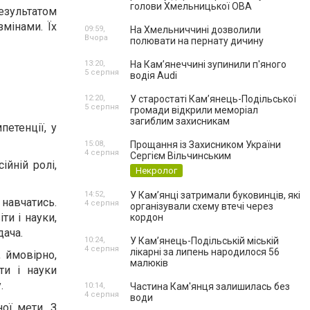
голови Хмельницької ОВА
езультатом
мінами. Їх
09:59,
На Хмельниччині дозволили
Вчора
полювати на пернату дичину
13:20,
На Камʼянеччині зупинили п'яного
5 серпня
водія Audi
12:20,
У старостаті Кам’янець-Подільської
5 серпня
громади відкрили меморіал
загиблим захисникам
етенції, у
15:08,
Прощання із Захисником України
4 серпня
Сергієм Вільчинським
ійній ролі,
Некролог
14:52,
У Кам’янці затримали буковинців, які
 навчатись.
4 серпня
організували схему втечі через
ти і науки,
кордон
дача.
10:24,
У Кам’янець-Подільській міській
4 серпня
лікарні за липень народилося 56
 ймовірно,
малюків
ти і науки
.
10:14,
Частина Кам'янця залишилась без
4 серпня
води
ої мети. З