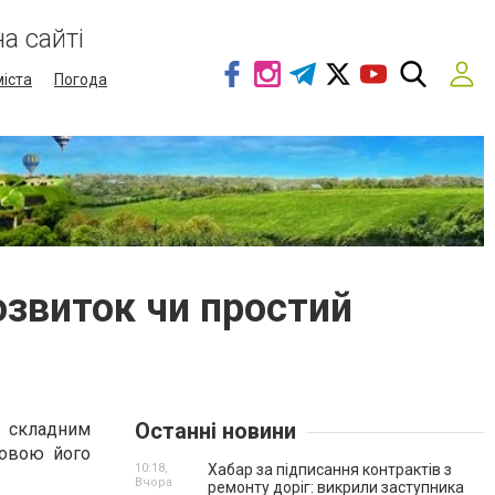
а сайті
міста
Погода
озвиток чи простий
Останні новини
д складним
новою його
10:18,
Хабар за підписання контрактів з
Вчора
ремонту доріг: викрили заступника