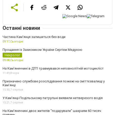
Останні новини
Частина Кам'янця залишиться без води
09:17,
Сьогодні
Прощання із Захисником України Сергієм Медухою
Некролог
09:08,
Сьогодні
На Кам’янеччині в ДТП травмувався неповнолітній мотоцикліст
11:49,
Вчора
Призначено службове розслідування пожежі на сміттєзвалищі у
Кам’янці
15:30,
7 серпня
У Кам’янці-Подільському патрульні виявили нетверезого водія
15:21,
7 серпня
На Камʼянеччині двоє жителів "подарували" шахраям 60 тисяч
гривень