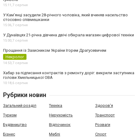
15:11,
7 серпня
У Камʼянці засудили 28-річного чоловіка, який вчиняв насильство
стосовно співмешканки
15:06,
7 серпня
У Дунаївцях 21-річна дівчина двічі обікрала магазин цифрової техніки
15:00,
7 серпня
Прощання із Захисником України Ігорем Драгусевичем
Некролог
14:53,
7 серпня
Хабар за підписання контрактів з ремонту доріг: викрили заступника
голови Хмельницької ОВА
10:18,
6 серпня
Рубрики новин
Загальний розділ
Техніка
Здоров'я
Туризм
Нерухомість
Транспорт
Будівництво
Відпочинок
Розваги
Бізнес
Меблі
Спорт