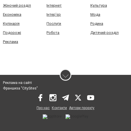
Жіночий розділ
Інтернет
Культура
Економіка
Інтер'єр
Мода
Кулінарія
Послуги
Родина
Подорожі
Робота
Дитячий розділ
Реклама
Реклама на сайті
Франшиза "CitySites"
Про нас
Контакти
Автори проєкту