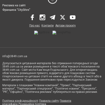
Реклама на сайті
Франшиза "CitySites"
Про нас
Контакти
Автори проєкту
info@3849.com.ua
Допускається цитування матеріалів без отримання попередньої згоди
3849.com.ua за умови розміщення в тексті обов'язкового посилання на
3849.com.ua - Сайт міста Кам'янця-Подільського. Для інтернет-видань
обов'язкове розміщення прямого, відкритого для пошукових систем
гіперпосилання на цитовані статті не нижче другого абзацу в тексті або в
якості джерела. Порушення виняткових прав переслідується Законом.
Матеріали з плашками "Новини компаній", "Промо", "Партнерський
матеріал", "Партнерський спецпроєкт", "Політичні новини", "Пресреліз",
"PR", "Офіційно", "Політична реклама" публікуються на правах реклами.
Політика конфіденційності
Правила сайту
Правила
класифайд
Редакційна політика