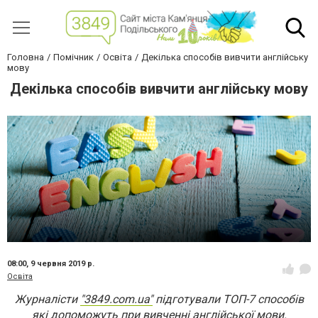
Головна
Помічник
Освіта
Декілька способів вивчити англійську
мову
Декілька способів вивчити англійську мову
08:00,
9 червня 2019 р.
Освіта
Журналісти
"3849.com.ua"
підготували ТОП-7 способів
які допоможуть при вивченні англійської мови.