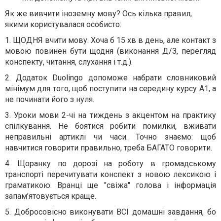
Як же вивчити іноземну мову? Ось кілька правил,
якими користувалася особисто:
1. ЩОДНЯ вчити мову. Хоча б 15 хв в день, але контакт з
мовою повинен бути щодня (виконання Д/З, перегляд
конспекту, читання, слухання і т.д.).
2. Додаток Duolingo допоможе набрати словниковий
мінімум для того, щоб поступити на середину курсу А1, а
не починати його з нуля.
3. Уроки мови 2-чі на тиждень з акцентом на практику
спілкування. Не боятися робити помилки, вживати
неправильні артиклі чи часи. Точно знаємо: щоб
навчитися говорити правильно, треба БАГАТО говорити.
4. Щоранку по дорозі на роботу в громадському
транспорті перечитувати конспект з новою лексикою і
граматикою. Вранці ще "свіжа" голова і інформація
запам’ятовується краще.
5. Добросовісно виконувати ВСІ домашні завдання, бо