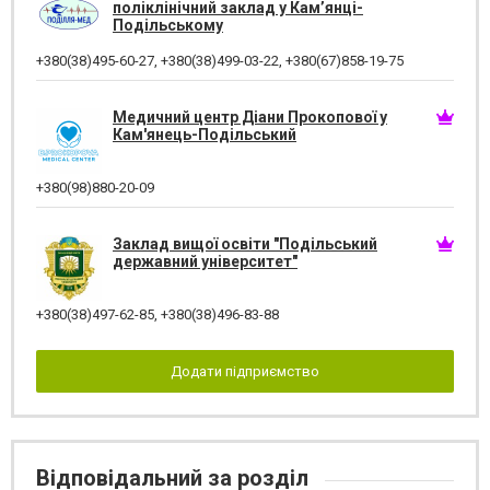
поліклінічний заклад у Кам’янці-
Подільському
+380(38)495-60-27
,
+380(38)499-03-22
,
+380(67)858-19-75
Медичний центр Діани Прокопової у
Кам'янець-Подільський
+380(98)880-20-09
Заклад вищої освіти "Подільський
державний університет"
+380(38)497-62-85
,
+380(38)496-83-88
Додати підприємство
Відповідальний за розділ