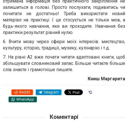
отримана інформація без практичного закріплення не
залишиться в голові. Просто послухати, подивитись чи
почитати не достатньо! Треба використати новий
матеріал на практиці. І це стосується не тільки мов, а
будь-якого навчання, яке ви проходите. Навчання без
практики результат рівний нулю.
6. Вчити мову через сфери моїх інтересів: мистецтво,
культуру, історію, традиції, музику, кулінарію і т.д.
7. На рівні А2 вже почати читати адаптовані книги, щоб
збільшувати словниковий запас. Більше читаєте більше
слів знаєте і грамотніше пишите.
Книш Маргарита
Reddit
Telegram
Viber
WhatsApp
Коментарі