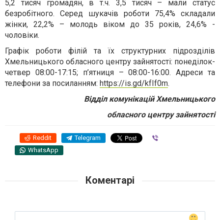
5,2 тисяч громадян, в т.ч. 3,5 тисяч – мали статус
безробітного. Серед шукачів роботи 75,4% складали
жінки, 22,2% – молодь віком до 35 років, 24,6% -
чоловіки.
Графік роботи філій та їх структурних підрозділів
Хмельницького обласного центру зайнятості: понеділок-
четвер 08:00-17:15; п’ятниця – 08:00-16:00. Адреси та
телефони за посиланням:
https://is.gd/kfIf0m
.
Відділ комунікацій Хмельницького
обласного центру зайнятості
Reddit
Telegram
Viber
WhatsApp
Коментарі