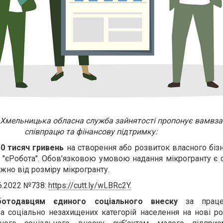
 Хмельницька обласна служба зайнятості пропонує вамвз
співпрацю та фінансову підтримку:
0 тисяч гривень
на створення або розвиток власного біз
 "єРобота". Обов’язковою умовою надання мікрогранту є 
жно від розміру мікрогранту.
6.2022 №738:
https://cutt.ly/wLBRc2Y.
ботодавцям єдиного соціального внеску
за праце
ла соціально незахищених категорій населення на нові ро