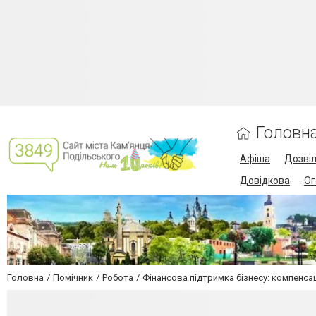
Головн
Афіша
Дозві
Довідкова
Ог
Головна
Помічник
Робота
Фінансова підтримка бізнесу: компенсац