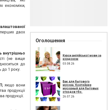
ництва, які
ях економіки,
влаштованої
 перших двох
Оголошення
ь внутрішньо
Курси англійської мови за
сті (не вище
кордоном
дноситься до
03.08.26
 до 1 року.
Бак для бытового
П
, якщо вони
мусора. Контейнер
мусорный для бытовых
тва продукції
отходов тбо.
ва продукції.
26.07.26