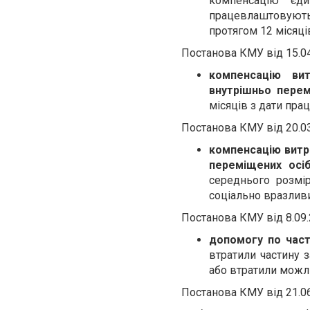
компенсацію єди
працевлаштовують 
протягом 12 місяці
Постанова КМУ від 15.0
компенсацію ви
внутрішньо пере
місяців з дати пра
Постанова КМУ від 20.0
компенсацію витр
переміщених осі
середнього розмі
соціально вразливи
Постанова КМУ від 8.09
допомогу по час
втратили частину 
або втратили можли
Постанова КМУ від 21.