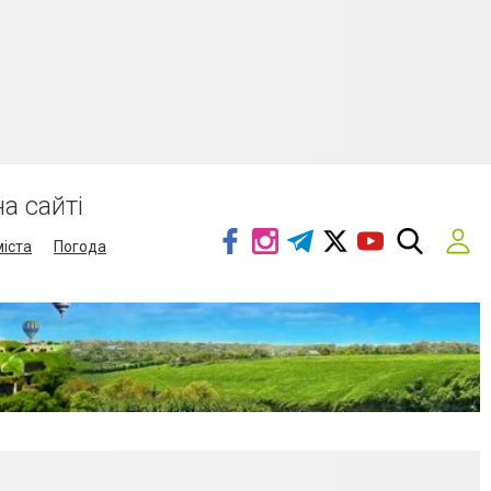
а сайті
міста
Погода