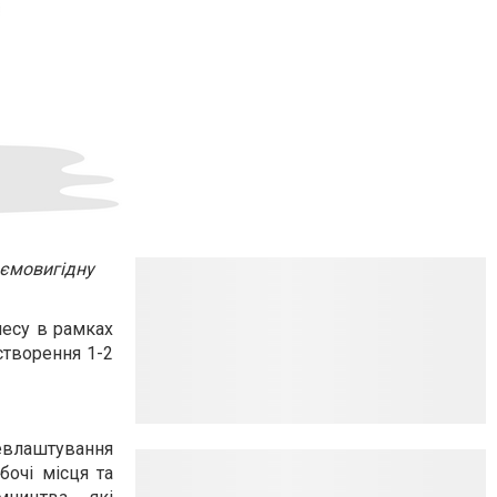
аємовигідну
несу в рамках
створення 1-2
влаштування
бочі місця та