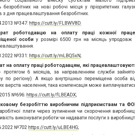
ного соціального внеску суб’єктам малого підприєм
безробітних на нові робочі місця у пріоритетних галуз
в з дня працевлаштування безробітних.
4.2013 №347:
https://cutt.ly/FLBWV8D.
трат роботодавцю на оплату праці кожної праце
міщеної особи
у розмірі 6500 грн на місяць упродовж
цевлаштування.
3.2022 №331:
https://cutt.ly/mLBQ5xN
;
ат на оплату праці роботодавцям, які працевлаштовуют
б
протягом 6 місяців, за направленням служби зайнято
ру по регіону). А якщо внутрішньо переміщена особа ві
х верств населення, така компенсація може виплачуватись
.2015 №696:
https://cutt.ly/fLBEADX
;
тковому безробіттю виробничим підприємствам та ФО
заробітної плати через зупинення чи скорочення виробниц
вість виконувати роботи чи надавати послуги з виробницт
06.2022 №702
https://cutt.ly/uLBE4HG
;