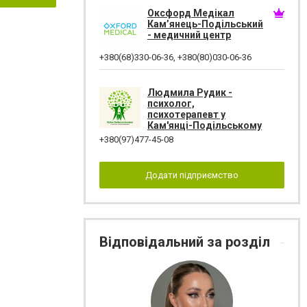
Оксфорд Медікал
Кам’янець-Подільський
- медичний центр
+380(68)330-06-36
,
+380(80)030-06-36
Людмила Рудик -
психолог,
психотерапевт у
Кам'янці-Подільському
+380(97)477-45-08
Додати підприємство
Відповідальний за розділ