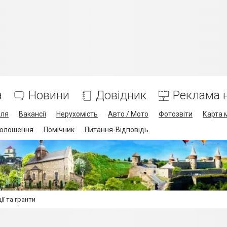
а
Новини
Довідник
Реклама н
лля
Вакансії
Нерухомість
Авто / Мото
Фотозвіти
Карта 
олошення
Помічник
Питання-Відповідь
ії та гранти