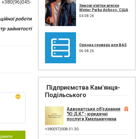
 +380(96)045-
Зимові куртки аляски
Winter Parka Airboss, США
04.08.26
ційної роботи
тр зайнятості
Оренда сервера для BAS
06.08.26
Підприємства Кам'янця-
Подільського
Адвокатське об'єднання
"Ю.Д.К." - юридичні
послуги Хмельниччина
+380(97)008-31-30
правити