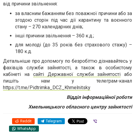
від причини звільнення:
за власним бажанням без поважної причини або за
згодою сторін під час дії карантину та воєнного
стану – 270 календарних днів;
інші причини звільнення – 360 к.д.;
для молоді (до 35 років без страхового стажу) –
180 к.д.
Детальніше про допомогу по безробіттю дізнавайтесь у
фахівців служби зайнятості, а також в особистому
кабінеті на
сайті Державної служби зайнятості
або
пишіть нам у телеграм-канал
https://t.me/Pidtrimka_DCZ_Khmelnitsky
Відділ інформаційної роботи
Хмельницького обласного центру зайнятості
Reddit
Telegram
Viber
WhatsApp