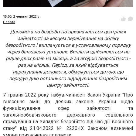
15:00,
2 червня 2022 р.
Робота
Допомога по безробіттю призначається центрами
зайнятості за місцем перебування на обліку
безробітного і виплачується в установленому порядку
через банківські установи. Виплати здійснюються не
рідше двох разів на місяць, а за згодою безробітного -
раз на місяць. Період, за який відбувається
нарахування допомоги, обмежується датою, що
передує дню останнього відвідування безробітним
центру зайнятості.
7 травня 2022 року набув чинності Закон України "Про
внесення змін до деяких законів України щодо
функціонування сфер зайнятості та
загальнообов'язкового державного соціального
страхування на випадок безробіття під час дії воєнного
стану" від 21.04.2022 № 2220-IX. Законом визначені
умови призначення допомоги: