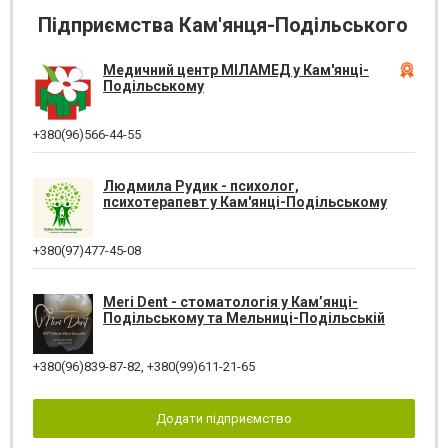
Підприємства Кам'янця-Подільського
Медичний центр МІЛАМЕД у Кам'янці-
Подільському
+380(96)566-44-55
Людмила Рудик - психолог,
психотерапевт у Кам'янці-Подільському
+380(97)477-45-08
Meri Dent - стоматологія у Кам’янці-
Подільському та Мельниці-Подільській
+380(96)839-87-82
,
+380(99)611-21-65
Додати підприємство