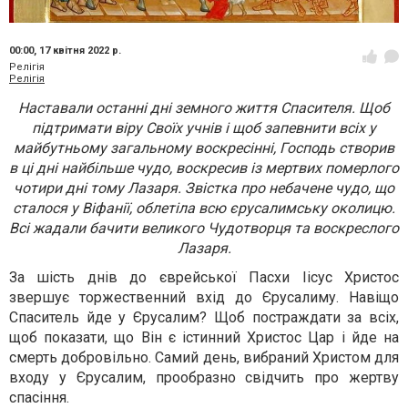
00:00,
17 квітня 2022 р.
Релігія
Релігія
Наставали останні дні земного життя Спасителя. Щоб
підтримати віру Своїх учнів і щоб запевнити всіх у
майбутньому загальному воскресінні, Господь створив
в ці дні найбільше чудо, воскресив із мертвих померлого
чотири дні тому Лазаря. Звістка про небачене чудо, що
сталося у Віфанії, облетіла всю єрусалимську околицю.
Всі жадали бачити великого Чудотворця та воскреслого
Лазаря.
За шість днів до єврейської Пасхи Іісус Христос
звершує торжественний вхід до Єрусалиму. Навіщо
Спаситель йде у Єрусалим? Щоб постраждати за всіх,
щоб показати, що Він є істинний Христос Цар і йде на
смерть добровільно. Самий день, вибраний Христом для
входу у Єрусалим, прообразно свідчить про жертву
спасіння.