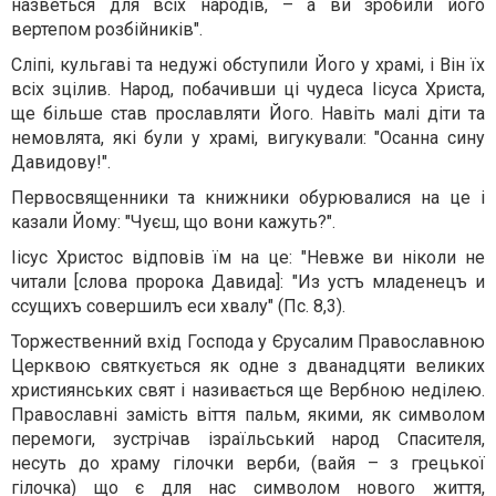
назветься для всіх народів, – а ви зробили його
вертепом розбійників".
Сліпі, кульгаві та недужі обступили Його у храмі, і Він їх
всіх зцілив. Народ, побачивши ці чудеса Іісуса Христа,
ще більше став прославляти Його. Навіть малі діти та
немовлята, які були у храмі, вигукували: "Осанна сину
Давидову!".
Первосвященники та книжники обурювалися на це і
казали Йому: "Чуєш, що вони кажуть?".
Іісус Христос відповів їм на це: "Невже ви ніколи не
читали [слова пророка Давида]: "Из устъ младенецъ и
ссущихъ совершилъ еси хвалу" (Пс. 8,3).
Торжественний вхід Господа у Єрусалим Православною
Церквою святкується як одне з дванадцяти великих
християнських свят і називається ще Вербною неділею.
Православні замість віття пальм, якими, як символом
перемоги, зустрічав ізраїльський народ Спасителя,
несуть до храму гілочки верби, (вайя – з грецької
гілочка) що є для нас символом нового життя,