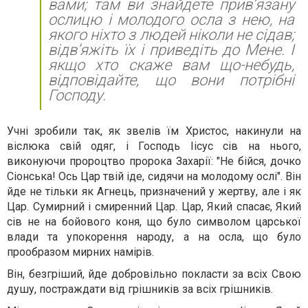
вами; там ви знайдете прив’язану
ослицю і молодого осла з нею, на
якого ніхто з людей ніколи не сідав;
відв’яжіть їх і приведіть до Мене. І
якщо хто скаже вам що-небудь,
відповідайте, що вони потрібні
Господу.
Учні зробили так, як звелів їм Христос, накинули на
віслюка свій одяг, і Господь Іісус сів на нього,
виконуючи пророцтво пророка Захарії: "Не бійся, дочко
Сіонська! Ось Цар твій іде, сидячи на молодому ослі". Він
йде не тільки як Агнець, призначений у жертву, але і як
Цар. Сумирний і смиренний Цар. Цар, Який спасає, Який
сів не на бойового коня, що було символом царської
влади та упокорення народу, а на осла, що було
прообразом мирних намірів.
Він, безгріший, йде добровільно покласти за всіх Свою
душу, постраждати від грішників за всіх грішників.