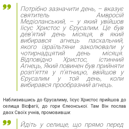
Потрібно зазначити день, – вказує
святитель Амвросій
Медіоланський, – у який увійшов
Іісус Христос у Єрусалим. Це був
дев’ятий день місяця, в який
вибирався агнець пасхальний,
якого ізраїльтяни заколювали у
чотирнадцятий день місяця.
Відповідно Христос, істинний
Агнець, Який повинен був прийняти
розп’яття у п’ятницю, ввійшов у
Єрусалим у той день, коли
вибирався прообразний агнець.
Наблизившись до Єрусалиму, Іісус Христос прийшов до
селища Вісфагії, до гори Єлеонської. Там Він послав
двох Своїх учнів, промовивши:
Йдіть у селище, що прямо перед