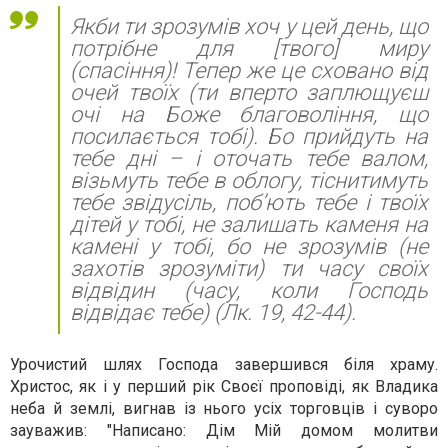
Якби ти зрозумів хоч у цей день, що
потрібне для [твого] миру
(спасіння)! Тепер же це сховано від
очей твоїх (ти вперто заплющуєш
очі на Боже благовоління, що
посилається тобі). Бо прийдуть на
тебе дні – і оточать тебе валом,
візьмуть тебе в облогу, тіснитимуть
тебе звідусіль, поб’ють тебе і твоїх
дітей у тобі, не залишать каменя на
камені у тобі, бо не зрозумів (не
захотів зрозуміти) ти часу своїх
відвідин (часу, коли Господь
відвідає тебе) (Лк. 19, 42-44).
Урочистий шлях Господа завершився біля храму.
Христос, як і у перший рік Своєї проповіді, як Владика
неба й землі, вигнав із нього усіх торговців і суворо
зауважив: "Написано: Дім Мій домом молитви