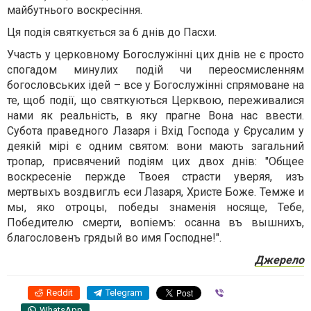
майбутнього воскресіння.
Ця подія святкується за 6 днів до Пасхи.
Участь у церковному Богослужінні цих днів не є просто
спогадом минулих подій чи переосмисленням
богословських ідей – все у Богослужінні спрямоване на
те, щоб події, що святкуються Церквою, переживалися
нами як реальність, в яку прагне Вона нас ввести.
Субота праведного Лазаря і Вхід Господа у Єрусалим у
деякій мірі є одним святом: вони мають загальний
тропар, присвячений подіям цих двох днів: "Общее
воскресеніе пержде Твоея страсти уверяя, изъ
мертвыхъ воздвиглъ еси Лазаря, Христе Боже. Темже и
мы, яко отроцы, победы знаменія носяще, Тебе,
Победителю смерти, вопіемъ: осанна въ вышнихъ,
благословенъ грядый во имя Господне!".
Джерело
Reddit
Telegram
Viber
WhatsApp