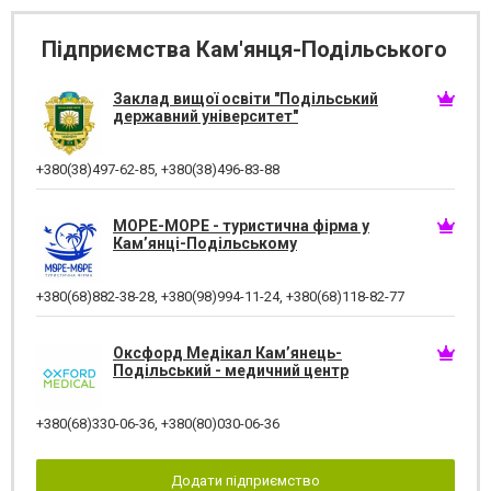
Підприємства Кам'янця-Подільського
Заклад вищої освіти "Подільський
державний університет"
+380(38)497-62-85
,
+380(38)496-83-88
МОРЕ-МОРЕ - туристична фірма у
Кам’янці-Подільському
+380(68)882-38-28
,
+380(98)994-11-24
,
+380(68)118-82-77
Оксфорд Медікал Кам’янець-
Подільський - медичний центр
+380(68)330-06-36
,
+380(80)030-06-36
Додати підприємство