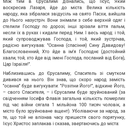
Між тим в Єрусалимі дізнались, що Іісус, Який
воскресив Лазаря, йде до міста. Велика кількість
народу, яка зібралася звідусіль на свято Пасхи, вийшла
до Нього назустріч. Вони знімали з себе верхній одяг і
стелили Господу по дорозі; інші зрізали віття пальм,
несли їх в руках і кидали перед Ним. І весь народ: і той,
який супроводжував Господа, і той, який зустрічав,
радісно вигукував: "Осанна (спасіння) Сину Давидову!
Благословенний, Хто йде в ім’я Господнє (достойний
хвали, той, хто йде від імені Господа, посланий від Бога),
Цар Ізраїля!".
Наблизившись до Єрусалиму, Спаситель зі смутком
дивився на нього. Він знав, що скоро народ замість
"осанна" буде вигукувати: "Розіпни Його!", відкине Його,
– свого Спасителя, – і Єрусалим буде зруйнований (за
свідченням Іосифа Флавія загальна кількість померлих
під час війни сягала 1 мільйона 100 тисяч чоловік, а
місто було зруйноване вщент). Уболіваючи за народ, за
те, що той не впізнав часу пришестя свого порятунку,
Іісус Христос заплакав і сказав, звертаючись до міста: