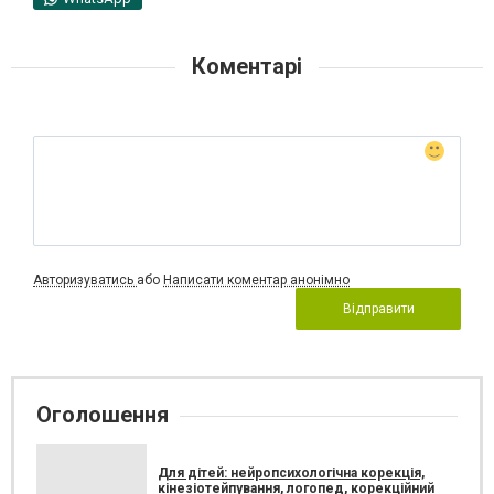
Коментарі
Авторизуватись
або
Написати коментар анонімно
Відправити
Оголошення
Для дітей: нейропсихологічна корекція,
кінезіотейпування, логопед, корекційний