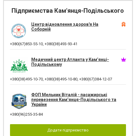
Підприємства Кам'янця-Подільського
Центр відновлення здоров'я На
Соборній
+380(67)853-55-10
,
+380(38)493-93-41
Медичний центр Атланта у Кам’янці-
Подільському
+380(38)495-10-70
,
+380(38)495-10-80
,
+380(67)384-12-07
ФОП Мельник Віталій - пасажирські
перевезення Кам’янця-Подільського та
України
+380(96)255-35-84
Додати підприємство