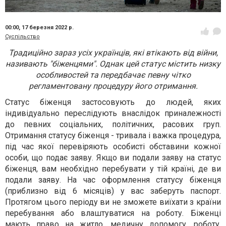
00:00,
17 березня 2022 р.
Суспільство
Традиційно зараз усіх українців, які втікають від війни,
називають "біженцями". Однак цей статус містить низку
особливостей та передбачає певну чітко
регламентовану процедуру його отримання.
Статус біженця застосовують до людей, яких
індивідуально переслідують внаслідок приналежності
до певних соціальних, політичних, расових груп.
Отримання статусу біженця - тривала і важка процедура,
під час якої перевіряють особисті обставини кожної
особи, що подає заяву. Якщо ви подали заяву на статус
біженця, вам необхідно перебувати у тій країні, де ви
подали заяву. На час оформлення статусу біженця
(приблизно від 6 місяців) у вас заберуть паспорт.
Протягом цього періоду ви не зможете виїхати з країни
перебування або влаштуватися на роботу. Біженці
мають право на житло, медичну допомогу, роботу,