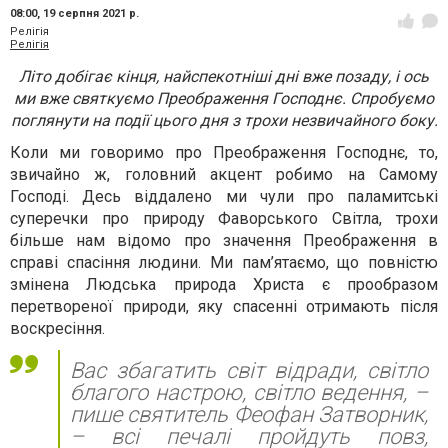
08:00,
19 серпня 2021 р.
Релігія
Релігія
Літо добігає кінця, найспекотніші дні вже позаду, і ось
ми вже святкуємо Преображення Господнє. Спробуємо
поглянути на події цього дня з трохи незвичайного боку.
Коли ми говоримо про Преображення Господнє, то,
звичайно ж, головний акцент робимо на Самому
Господі. Десь віддалено ми чули про паламитські
суперечки про природу Фаворського Світла, трохи
більше нам відомо про значення Преображення в
справі спасіння людини. Ми пам’ятаємо, що повністю
змінена Людська природа Христа є прообразом
перетвореної природи, яку спасенні отримають після
воскресіння.
Вас збагатить світ відради, світло
благого настрою, світло ведення, –
пише святитель Феофан Затворник,
– всі печалі пройдуть повз,