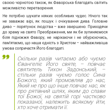
своєю чорнотою також, як Фаворська благодать світить
можливістю перетворення.
Не потрібно шукати ніяких особливих чудес. Нічого так
не заважає вірі, як пошук і очікування дива. Головне
диво – порятунок людства – вже звершено. Приходячи
до храму на свято Преображення, ми як би зупиняємося
біля підніжжя Фавору, не нарікаючи і не обурюючись,
пам’ятаємо, що наша єдність з Христом – найважливіша
умова сопричастя Його благодаті.
Скільки разів читаємо або чуємо
Євангеліє Його святе, – повчає
святитель Тихон Задонський, –
стільки разів чуємо голос Сина
Божого, який промовляв до нас,
Який не про що інше повчає нас, як
про рятівний шлях, яким до слави
тої Божої, на святій горі частково
показаної, належить всякому йти,
хто хоче отримати її.