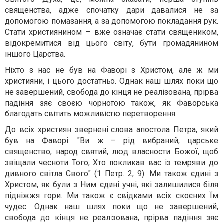
священства, адже спочатку дари давалися не за
допомогою помазання, а за допомогою покладання рук.
Стати християнином – вже означає стати священиком,
відокремитися від цього світу, бути громадянином
іншого Царства.
Ніхто з нас не був на Фаворі з Христом, але ж ми
християни, і цього достатньо. Однак наш шлях поки що
не завершений, свобода до кінця не реалізована, прірва
падіння зяє своєю чорнотою також, як Фаворська
благодать світить можливістю перетворення.
До всіх християн звернені слова апостола Петра, який
був на Фаворі: "Ви ж – рід вибраний, царське
священство, народ святий, люд власности Божої, щоб
звіщали чесноти Того, Хто покликав вас із темряви до
дивного світла Свого" (1 Петр. 2, 9). Ми також єдині з
Христом, як були з Ним єдині учні, які залишилися біля
підніжжя гори. Ми також є свідками всіх скоєних Їм
чудес. Однак наш шлях поки що не завершений,
свобода до кінця не реалізована, прірва падіння зяє