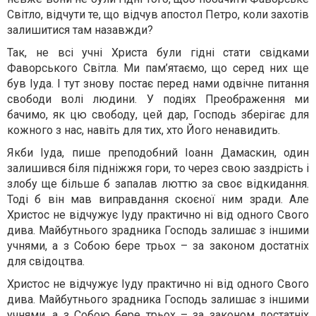
Світло, відчути те, що відчув апостол Петро, коли захотів
залишитися там назавжди?
Так, не всі учні Христа були гідні стати свідками
Фаворського Світла. Ми пам’ятаємо, що серед них ще
був Іуда. І тут знову постає перед нами одвічне питання
свободи волі людини. У подіях Преображення ми
бачимо, як цю свободу, цей дар, Господь зберігає для
кожного з нас, навіть для тих, хто Його ненавидить.
Якби Іуда, пише преподобний Іоанн Дамаскин, один
залишився біля підніжжя гори, то через свою заздрість і
злобу ще більше б запалав люттю за своє відкидання.
Тоді б він мав виправдання скоєної ним зради. Але
Христос не відчужує Іуду практично ні від одного Свого
дива. Майбутнього зрадника Господь залишає з іншими
учнями, а з Собою бере трьох – за законом достатніх
для свідоцтва.
Христос не відчужує Іуду практично ні від одного Свого
дива. Майбутнього зрадника Господь залишає з іншими
учнями, а з Собою бере трьох – за законом достатніх