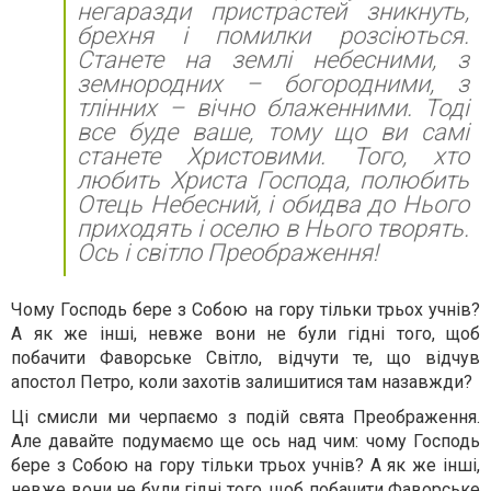
негаразди пристрастей зникнуть,
брехня і помилки розсіються.
Станете на землі небесними, з
земнородних – богородними, з
тлінних – вічно блаженними. Тоді
все буде ваше, тому що ви самі
станете Христовими. Того, хто
любить Христа Господа, полюбить
Отець Небесний, і обидва до Нього
приходять і оселю в Нього творять.
Ось і світло Преображення!
Чому Господь бере з Собою на гору тільки трьох учнів?
А як же інші, невже вони не були гідні того, щоб
побачити Фаворське Світло, відчути те, що відчув
апостол Петро, коли захотів залишитися там назавжди?
Ці смисли ми черпаємо з подій свята Преображення.
Але давайте подумаємо ще ось над чим: чому Господь
бере з Собою на гору тільки трьох учнів? А як же інші,
невже вони не були гідні того, щоб побачити Фаворське