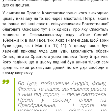
для свідоцтва.
У святителя Прокла Константинопольського знаходимо
цікаву вказівку на те, що через апостолів Петра, Іакова
та Іоанна всі інші стають співучасниками Божественної
благодаті. Основою тут є їх єдність, про яку Спаситель
молився в Гефсиманському саду: «Отче Святий!
збережи їх в ім’я Твоє, тих, яких Ти Мені дав, щоб вони
були одно, як і Ми» (Ін. 17, 11). У цьому також був
явлений приклад чуда для Іуди, можливість обрати
Світло, піти за Христом з усіма іншими. Тому й трагічне
його падіння, що в цьому падінні був винен тільки сам
зрадник, який реалізував даний Богом дар свободи в
злому напрямку.
Бо Іуда, побачивши Андрія, Фому,
Филипа та інших, залишених разом
з ним під горою, – пише святитель
Прокл у своєму слові на
Преображення, – і проте не
нарікаючих, не обурених, не