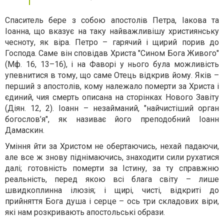
Спаситель бере з собою апостолів Петра, Іакова та
Іоанна, що вказує на таку найважливішу християнську
чесноту, як віра. Петро – гарячий і щирий порив до
Господа. Саме він сповідав Христа "Сином Бога Живого"
(Мф. 16, 13–16), і на Фаворі у нього була можливість
упевнитися в тому, що саме Отець відкрив йому. Яків –
перший з апостолів, кому належало померти за Христа і
єдиний, чия смерть описана на сторінках Нового Завіту
(Діян. 12, 2). Іоанн – незайманий, "найчистіший орган
богослов’я", як називає його преподобний Іоанн
Дамаскин.
Уміння йти за Христом не обертаючись, нехай падаючи,
але все ж знову піднімаючись, знаходити сили рухатися
далі; готовність померти за Істину, за ту справжню
реальність, перед якою всі блага світу – лише
швидкоплинна ілюзія; і щирі, чисті, відкриті до
прийняття Бога душа і серце – ось три складових віри,
які нам розкривають апостольські образи.