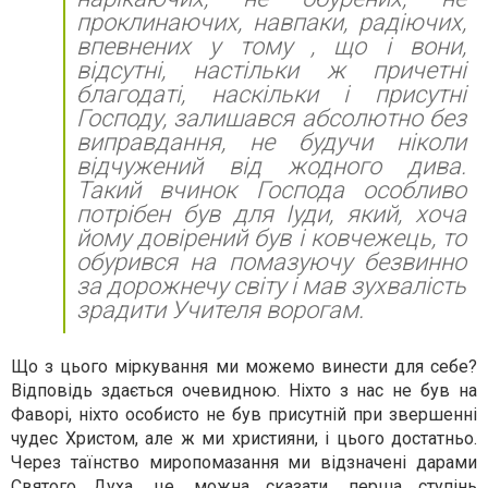
проклинаючих, навпаки, радіючих,
впевнених у тому , що і вони,
відсутні, настільки ж причетні
благодаті, наскільки і присутні
Господу, залишався абсолютно без
виправдання, не будучи ніколи
відчужений від жодного дива.
Такий вчинок Господа особливо
потрібен був для Іуди, який, хоча
йому довірений був і ковчежець, то
обурився на помазуючу безвинно
за дорожнечу світу і мав зухвалість
зрадити Учителя ворогам.
Що з цього міркування ми можемо винести для себе?
Відповідь здається очевидною. Ніхто з нас не був на
Фаворі, ніхто особисто не був присутній при звершенні
чудес Христом, але ж ми християни, і цього достатньо.
Через таїнство миропомазання ми відзначені дарами
Святого Духа, це, можна сказати, перша ступінь