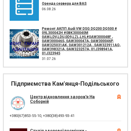
Оренда сервера для BAS
06.08.26
Ремонт АКПП Audi VW DSG DQ200 DQ500 #
09L300042H #0BK300040M
0AW,LDV,LDU,0D9,LZL,LHL#0AW300048F ,
0AW300046S, 0AW300047A, 0AW300046P,
0AW325031AK, 0AW301212A , 0AW323911AQ,
0AW398321A, 0AW323257A, 01J398941A,
01J323945
31.07.26
Підприємства Кам'янця-Подільського
Центр відновлення здоров'я На
Соборній
+380(67)853-55-10
,
+380(38)493-93-41
Студія здорової посмішки -