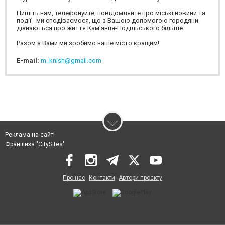
Пишіть нам, телефонуйте, повідомляйте про міські новини та
події - ми сподіваємося, що з Вашою допомогою городяни
дізнаються про життя Кам'янця-Подільського більше.
Разом з Вами ми зробимо наше місто кращим!
E-mail:
m_knish@gmail.com
Реклама на сайті
Франшиза "CitySites"
Про нас
Контакти
Автори проєкту