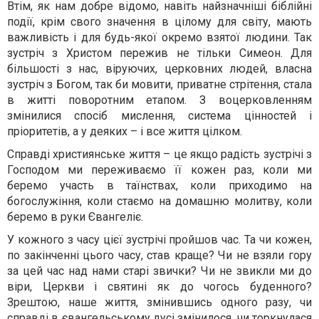
Втім, як нам добре відомо, навіть найзначніші біблійні
події, крім свого значення в цілому для світу, мають
важливість і для будь-якої окремо взятої людини. Так
зустріч з Христом пережив не тільки Симеон. Для
більшості з нас, віруючих, церковних людей, власна
зустріч з Богом, так би мовити, приватне стрітення, стала
в житті поворотним етапом. З воцерковленням
змінилися спосіб мислення, система цінностей і
пріоритетів, а у деяких – і все життя цілком.
Справді християнське життя – це якщо радість зустрічі з
Господом ми переживаємо її кожен раз, коли ми
беремо участь в таїнствах, коли приходимо на
богослужіння, коли стаємо на домашню молитву, коли
беремо в руки Євангеліє.
У кожного з часу цієї зустрічі пройшов час. Та чи кожен,
по закінченні цього часу, став краще? Чи не взяли гору
за цей час над нами старі звички? Чи не звикли ми до
віри, Церкви і святині як до чогось буденного?
Зрештою, наше життя, змінившись одного разу, чи
справді в євангельському дусі змінилося, чи торкнулася