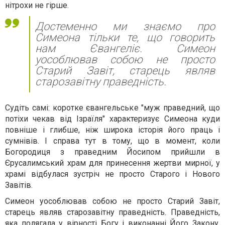
нітрохи не гірше.
Достеменно ми знаємо про
Симеона тільки те, що говорить
нам Євангеліє. Симеон
уособлював собою не просто
Старий Завіт, старець являв
старозавітну праведність.
Судіть самі: коротке євангельське "муж праведний, що
потіхи чекав від Ізраїля" характеризує Симеона куди
повніше і глибше, ніж широка історія його праць і
сумнівів. І справа тут в тому, що в момент, коли
Богородиця з праведним Йосипом прийшли в
Єрусалимський храм для принесення жертви мирної, у
храмі відбулася зустріч не просто Старого і Нового
Завітів.
Симеон уособлював собою не просто Старий Завіт,
старець являв старозавітну праведність. Праведність,
яка полягала у вірності Богу і виконанні Його Закону.