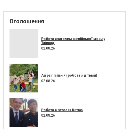
Оголошення
Робота вчителем англійської мови у
Таїланді
02.08.26
Au pair Іспанія (робота з дітьми)
02.08.26
Робота в готелях Китаю
02.08.26