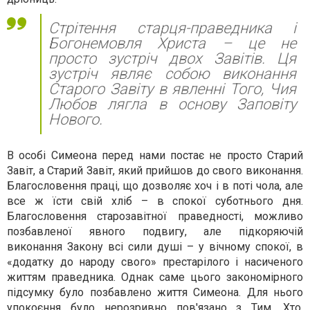
Стрітення старця-праведника і
Богонемовля Христа – це не
просто зустріч двох Завітів. Ця
зустріч являє собою виконання
Старого Завіту в явленні Того, Чия
Любов лягла в основу Заповіту
Нового.
В особі Симеона перед нами постає не просто Старий
Завіт, а Старий Завіт, який прийшов до свого виконання.
Благословення праці, що дозволяє хоч і в поті чола, але
все ж їсти свій хліб – в спокої суботнього дня.
Благословення старозавітної праведності, можливо
позбавленої явного подвигу, але підкоряючій
виконання Закону всі сили душі – у вічному спокої, в
«додатку до народу свого» престарілого і насиченого
життям праведника. Однак саме цього закономірного
підсумку було позбавлено життя Симеона. Для нього
упокоєння було нерозривно пов'язано з Тим, Хто,