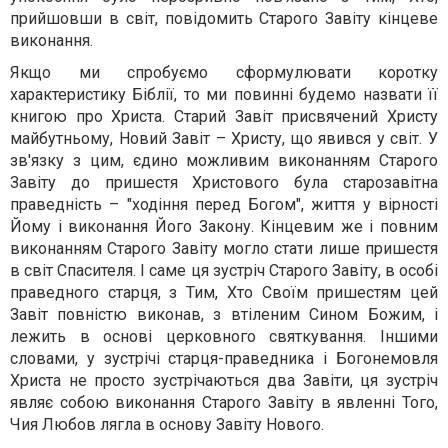
прийшовши в світ, повідомить Старого Завіту кінцеве
виконання.
Якщо ми спробуємо сформулювати коротку
характеристику Біблії, то ми повинні будемо назвати її
книгою про Христа. Старий Завіт присвячений Христу
майбутньому, Новий Завіт – Христу, що явився у світ. У
зв'язку з цим, єдино можливим виконанням Старого
Завіту до пришестя Христового була старозавітна
праведність – "ходіння перед Богом", життя у вірності
Йому і виконання Його Закону. Кінцевим же і повним
виконанням Старого Завіту могло стати лише пришестя
в світ Спасителя. І саме ця зустріч Старого Завіту, в особі
праведного старця, з Тим, Хто Своїм пришестям цей
Завіт повністю виконав, з втіленим Сином Божим, і
лежить в основі церковного святкування. Іншими
словами, у зустрічі старця-праведника і Богонемовля
Христа не просто зустрічаються два Завіти, ця зустріч
являє собою виконання Старого Завіту в явленні Того,
Чия Любов лягла в основу Завіту Нового.