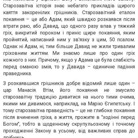
Старозавітна історія знає небагато прикладів щирого
каяття закоренілих грішників. Старозавітний еталон
покаяння – це або Адам, який швидко розкаявся після
втрати раю, або Давид, що одного разу впав у тяжкий
гріх, викритий пороком і приніс щире покаяння, яким
пройнятий, написаний ним у зв'язку з цим, 50 псалом.
Однак ні Адам, ні, тим більше Давид не жили тривалим
гріховним життям. Ми знаємо лише про один гріх
кожного з них. Причому, якщо у Адама це була слабкість
перед оманою змія, то у Давида – одиничне падіння
праведника.
З розкаявшися грішників добре відомий лише один –
цар Манасія. Втім, його покаяння не змусило
старозавітну традицію дивитися на нього тими очима,
якими ми дивимося, наприклад, на Марію Єгипетську. І
тому старозавітна праведність – це не глибоке покаяння
після вчинення гріха, а життя, прожите в "ходінні перед
Богом", тобто в щоденному скрупульозному і точному
проходженні Закону в усьому, від важливих справ до
дрібниць.