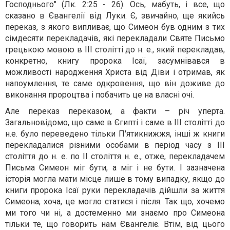
Господнього" (Лк. 2:25 - 26). Ось, мабуть, і все, що
сказано в Євангелії від Луки. Є, звичайно, ще якийсь
переказ, з якого випливає, що Симеон був одним з тих
сімдесяти перекладачів, які перекладали Святе Письмо
грецькою мовою в III столітті до н. е., який перекладав,
конкретно, книгу пророка Ісаї, засумнівався в
можливості народження Христа від Діви і отримав, як
напоумлення, те саме одкровення, що він доживе до
виконання пророцтва і побачить це на власні очі.
Але переказ переказом, а факти – річ уперта.
Загальновідомо, що саме в Єгипті і саме в III столітті до
н.е. було переведено тільки П'ятикнижжя, інші ж книги
перекладалися різними особами в період часу з III
століття до н. е. по II століття н. е., отже, перекладачем
Письма Симеон міг бути, а міг і не бути. І зазначена
історія могла мати місце лише в тому випадку, якщо до
книги пророка Ісаї руки перекладачів дійшли за життя
Симеона, хоча, це могло статися і після. Так що, хочемо
ми того чи ні, а достеменно ми знаємо про Симеона
тільки те, що говорить нам Євангеліє. Втім, від цього