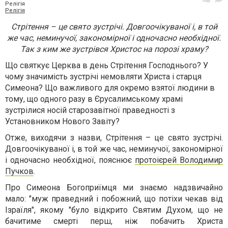
Релігія
Релігія
Стрітення – це свято зустрічі. Довгоочікуваної і, в той
же час, неминучої, закономірної і одночасно необхідної.
Так з ким же зустрівся Христос на порозі храму?
Що святкує Церква в день Стрітення Господнього? У
чому значимість зустрічі немовляти Христа і старця
Симеона? Що важливого для окремо взятої людини в
тому, що одного разу в Єрусалимському храмі
зустрілися носій старозавітної праведності з
Установником Нового Завіту?
Отже, виходячи з назви, Стрітення – це свято зустрічі.
Довгоочікуваної і, в той же час, неминучої, закономірної
і одночасно необхідної, пояснює
протоієрей Володимир
Пучков
.
Про Симеона Богоприїмця ми знаємо надзвичайно
мало: "муж праведний і побожний, що потіхи чекав від
Ізраїля", якому "було відкрито Святим Духом, що не
бачитиме смерті перш, ніж побачить Христа