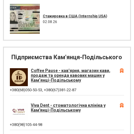
Стажировка в США (Internship USA)
02.08.26
Підприємства Кам'янця-Подільського
Coffee Pause - кав’ярня, магазин кави,
продаж та оренда кавових машин у
Кам’янці-Подільському
+380(68)050-50-53
,
+380(67)381-22-87
Viva Dent - стоматологічна клініка у
Кам'янці-Подільському
+380(98)105-44-98