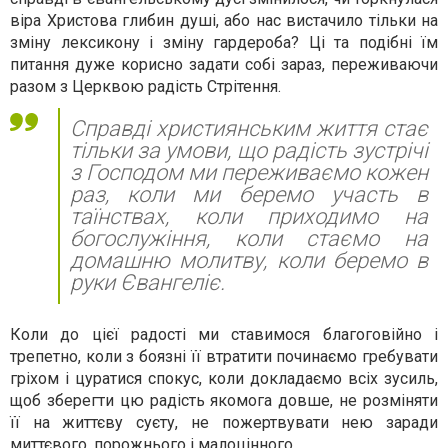
віра Христова глибин душі, або нас вистачило тільки на
зміну лексикону і зміну гардероба? Ці та подібні їм
питання дуже корисно задати собі зараз, переживаючи
разом з Церквою радість Стрітення.
Справді християнським життя стає
тільки за умови, що радість зустрічі
з Господом ми переживаємо кожен
раз, коли ми беремо участь в
таїнствах, коли приходимо на
богослужіння, коли стаємо на
домашню молитву, коли беремо в
руки Євангеліє.
Коли до цієї радості ми ставимося благоговійно і
трепетно, коли з боязні її втратити починаємо гребувати
гріхом і цуратися спокус, коли докладаємо всіх зусиль,
щоб зберегти цю радість якомога довше, не розміняти
її на життєву суєту, не пожертвувати нею заради
миттєвого, порожнього і малоцінного.