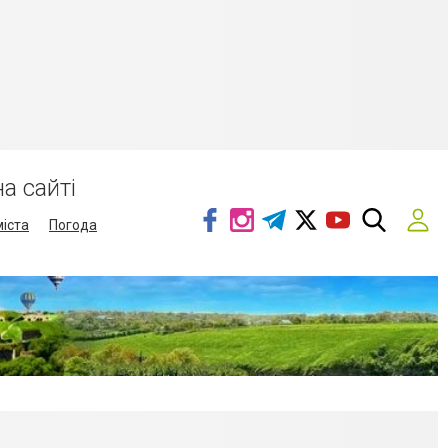
а сайті
міста
Погода