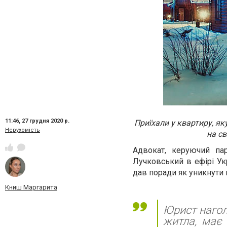
11:46,
27 грудня 2020 р.
Приїхали у квартиру, як
Нерухомість
на св
Адвокат, керуючий пар
Лучковський в ефірі Ук
дав поради як уникнути
Книш Маргарита
Юрист нагол
житла, має 