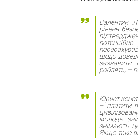
Валентин Л
рівень безп
підтверджен
потенційно
перерахував
щодо доведе
зазначити 
роблять, – 
Юрист конста
– платити п
цивілізован
молодь зні
знімають це
Якщо таке в