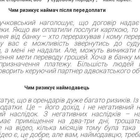
Чим ризикує наймач після передоплати
учковський наголошує, що договір надає
еки. Якщо ви оплатили послуги карткою, то
ня від банку – хто перерахував і кому перер
 у вас є можливість звернутись до суд
, а мені не надали. Але, можуть виникати
ння мети переводу грошей. Хоча в банку 
призначення платежу. Більшість людей 
говорить керуючий партнер адвокатського об
Чим ризикує наймодавець
тує, що в орендарів дуже багато ризиків. Із 
одатки. Це – його дохід, і не негативний н
ий наслідок. З негативних наслідків – н
має приміщення на два-три дні, трощать
 на відео, кілька місяців тому була така "
ідео є, це добре, але вам, наймодавцю, треб