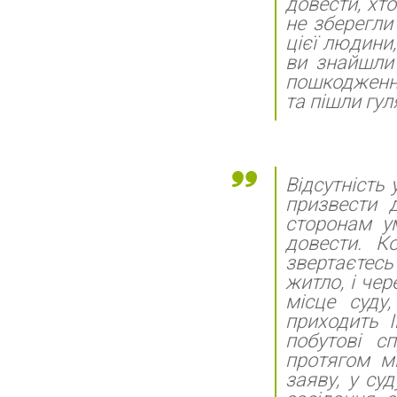
довести, хто
не зберегли
цієї людини
ви знайшли
пошкодженн
та пішли гул
Відсутність
призвести 
сторонам ум
довести. К
звертаєтесь
житло, і чер
місце суду
приходить 
побутові с
протягом мі
заяву, у су