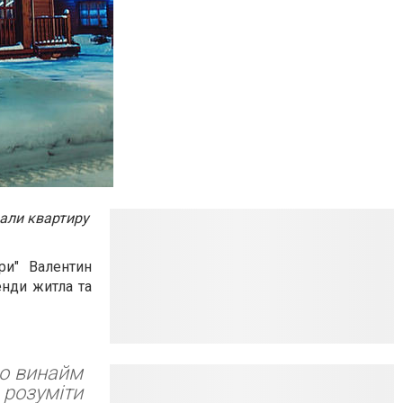
дали квартиру
ри" Валентин
енди житла та
ро винайм
 розуміти