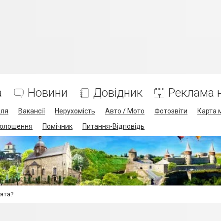
а
Новини
Довідник
Реклама н
лля
Вакансії
Нерухомість
Авто / Мото
Фотозвіти
Карта 
олошення
Помічник
Питання-Відповідь
вята?