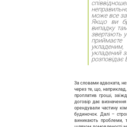
співвідно
неправильно
може все зак
Якщо ви бр
випадку там
звертають у
приймаєте 
укладеним
укладений з
розповідає 
За словами адвоката, не
через те, що, наприклад
проплатив гроші, заїж
договір дає визначення 
орендували частину кім
будиночок. Далі – строк
виникають проблеми, т
шляхом домовленості мі