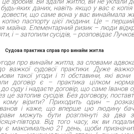
 це зробив. Ви здали житло, ви не уклали до
 будь-яких даних, навіть якщо у вас є копія
, довести, що саме вона у вас винаймала жи
 копію паспорту цієї людини. Це – перши
я майна. Елементарний ризик – люди відк
яти, і – затопили сусідів, – розповідає Лучко
Судова практика справ про винайм житла
 угоди про винайм житла, за словами адвок
до важкої судової практики. Дуже важко
ови такої угоди і ті обставини, які вон
оли договір є – практика цілком норма
 до суду і надаєте договір, що саме Іванов 
ез це затопив сусідів. Без договору, поставт
, кому вірити? Приходить один – розказ
Іванов і каже, що вперше цю людину бачи
прави можуть бути розглянуті за два за
сяця-півтора. Від того часу, як ви подал
ду є максимально 21 день, щоби призначи