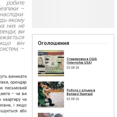
 робите
безпеки –
наслідки.
дь-якому
на них не
ренди, ви
ажається
якщо він
Оголошення
систем, –
Стажировка в США
(Internship USA)
02.08.26
жуть виникати
паки, орендар
оча письмовий
Робота з дітьми в
дмета – чи ви
Великої Британії
ю квартиру чи
02.08.26
новне, і якщо
ішується або