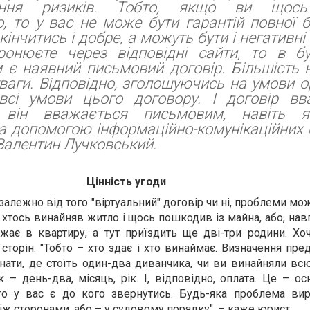
шення ризиків. Тобто, якщо ви щось
, то у вас не може бути гарантій повної 
інчитись і добре, а можуть бути і негативні 
онюєте через відповідні сайти, то в бу
 є наявний письмовий договір. Більшість 
ваги. Відповідно, зголошуючись на умови о
всі умови цього договору. І договір вв
, він вважається письмовим, навіть 
а допомогою інформаційно-комунікаційних 
Валентин Лучковський.
Цінність угоди
залежно від того "віртуальний" договір чи ні, проблеми мо
, хтось винайняв житло і щось пошкодив із майна, або, нав
джає в квартиру, а тут приїздить ще дві-три родини. Х
сторін. "Тобто – хто здає і хто винаймає. Визначення пре
нати, де стоїть один-два диванчика, чи ви винайняли вс
 – день-два, місяць, рік. І, відповідно, оплата. Це – ос
о у вас є до кого звернутись. Будь-яка проблема вир
ж сторонами, або – у судовому порядку", – каже юрист.