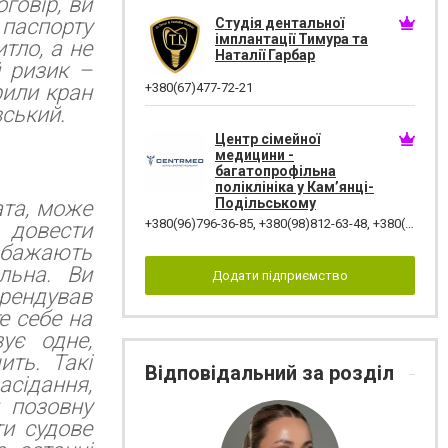
говір, ви
 паспорту
Студія дентальної
імплантації Тимура та
тло, а не
Наталії Гарбар
й ризик –
рили кран
+380(67)477-72-21
вський.
Центр сімейної
медицини -
багатопрофільна
поліклініка у Кам’янці-
Подільському
ата, може
+380(96)796-36-85
,
+380(98)812-63-48
,
+380(97)782-45-70
 довести
и бажають
льна. Ви
Додати підприємство
орендував
е себе на
ує одне,
ть. Такі
Відповідальний за розділ
сідання,
и позовну
ти судове