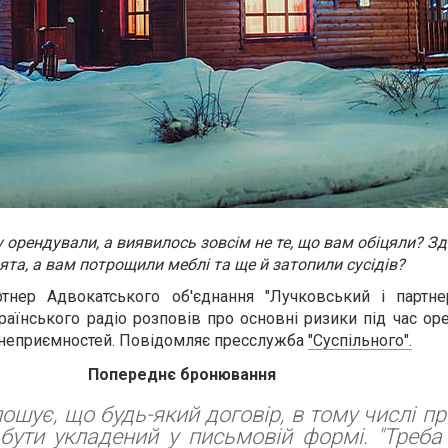
у орендували, а виявилось зовсім не те, що вам обіцяли? З
ята, а вам потрощили меблі та ще й затопили сусідів?
тнер Адвокатського об'єднання "Лучковський і партне
раїнського радіо розповів про основні ризики під час ор
 неприємностей. Повідомляє пресслужба
"Суспільного".
Попереднє бронювання
ошує, що будь-який договір, в тому числі п
бути укладений у письмовій формі. "Треба