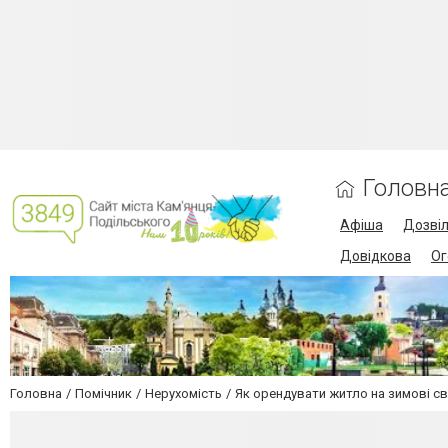
Головн
Афіша
Дозві
Довідкова
Ог
Головна
Помічник
Нерухомість
Як орендувати житло на зимові с