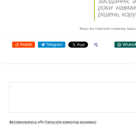
засідання, 
роки навми
рішень, кору
Якщо ви помітили помилку, виділі
Reddit
Telegram
Viber
Whats
Авторизуватись
або
Написати коментар анонімно