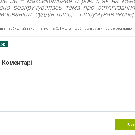
але це – максимальний строк. І, як на мене
сно розкручувалась тема про затягування
мпованість суддів тощо, – підсумував експер
ть необхідний текст і натисніть Ctrl + Enter, щоб повідомити про це редакцію
App
Коментарі
Від