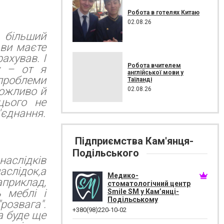
Робота в готелях Китаю
02.08.26
 більший
 ви маєте
ахував. І
Робота вчителем
у – от я
англійської мови у
 проблеми
Таїланді
можливо й
02.08.26
цього не
'єднання.
Підприємства Кам'янця-
Подільського
наслідків
аслідок,а
Медико-
априклад,
стоматологічний центр
 меблі і
Smile SM у Кам’янці-
Подільському
розвага".
+380(98)220-10-02
а буде ще