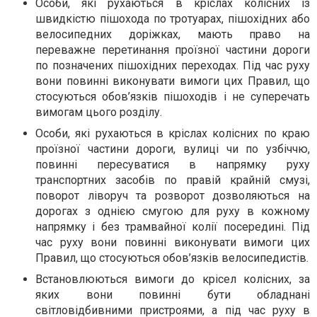
Особи, які рухаються в кріслах колісних із
швидкістю пішохода по тротуарах, пішохідних або
велосипедних доріжках, мають право на
переважне перетинання проїзної частини дороги
по позначених пішохідних переходах. Під час руху
вони повинні виконувати вимоги цих Правил, що
стосуються обов’язків пішоходів і не суперечать
вимогам цього розділу.
Особи, які рухаються в кріслах колісних по краю
проїзної частини дороги, вулиці чи по узбіччю,
повинні пересуватися в напрямку руху
транспортних засобів по правій крайній смузі,
поворот ліворуч та розворот дозволяються на
дорогах з однією смугою для руху в кожному
напрямку і без трамвайної колії посередині. Під
час руху вони повинні виконувати вимоги цих
Правил, що стосуються обов’язків велосипедистів.
Встановлюються вимоги до крісел колісних, за
яких вони повинні бути обладнані
світловідбивними пристроями, а під час руху в