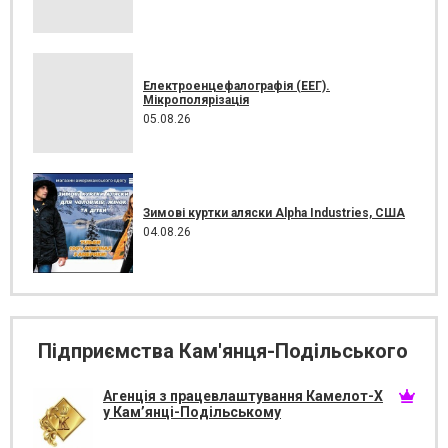
Електроенцефалографія (ЕЕГ).
Мікрополярізація
05.08.26
Зимові куртки аляски Alpha Industries, США
04.08.26
Підприємства Кам'янця-Подільського
Агенція з працевлаштування Камелот-Х
у Кам’янці-Подільському