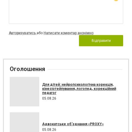
Авторизуватись
або
Написати коментар анонімно
Відправити
Оголошення
Для дітей: нейропсихологічна корекція,
кінезіотейпування, логопед, корекційний
педагог
05.08.26
Адвокатське об'єднання «PROXY»
05.08.26