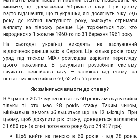
мінімум, до досягнення 60-річного віку. При цьому
варто відзначити, що ті українки, які досягнуть віку 59,6
року до квітня наступного року, зможуть отримати
виплату на півроку раніше. Це торкнеться тих, хто
народився з 1 жовтня 1960-го по 31 березня 1961 року.
На сьогодні українці виходять на заслужений
відпочинок раніше всіх в Європі. Ще кілька років тому
уряд під тиском МВФ розглядав варіанти перегляду
цього показника. В результаті розробили систему
гнучкого пенсійного віку — залежно від стажу, на
пенсію можна вийти в 60, 63 або 65 років.
Як зміняться вимоги до стажу?
В Україні в 2021- му на пенсію в 60 років зможуть вийти
тільки ті, хто має 28 років стажу. Таким чином,
мінімальна вимога збільшиться ще на 12 місяців. При
цьому, щоб докупити рік стажу, доведеться заплатити
31 680 грн (в січні поточного року було 24 937 грн).
Щоб вийти на пенсію в 60 років - від 28 років