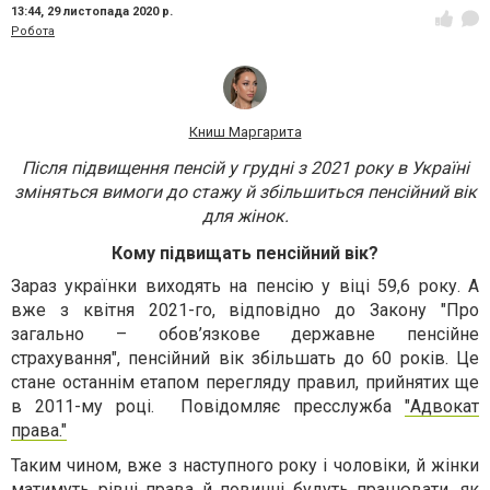
13:44,
29 листопада 2020 р.
Робота
Книш Маргарита
Після підвищення пенсій у грудні з 2021 року в Україні
зміняться вимоги до стажу й збільшиться пенсійний вік
для жінок.
Кому підвищать пенсійний вік?
Зараз українки виходять на пенсію у віці 59,6 року. А
вже з квітня 2021-го, відповідно до Закону "Про
загально – обов’язкове державне пенсійне
страхування", пенсійний вік збільшать до 60 років. Це
стане останнім етапом перегляду правил, прийнятих ще
в 2011-му році. Повідомляє пресслужба
"Адвокат
права."
Таким чином, вже з наступного року і чоловіки, й жінки
матимуть рівні права й повинні будуть працювати, як