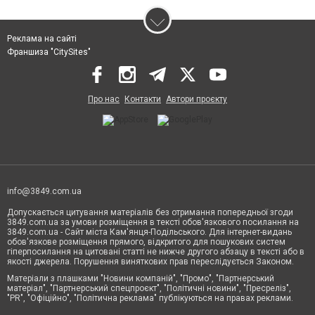
Реклама на сайті
Франшиза "CitySites"
Про нас
Контакти
Автори проєкту
info@3849.com.ua
Допускається цитування матеріалів без отримання попередньої згоди
3849.com.ua за умови розміщення в тексті обов'язкового посилання на
3849.com.ua - Сайт міста Кам'янця-Подільського. Для інтернет-видань
обов'язкове розміщення прямого, відкритого для пошукових систем
гіперпосилання на цитовані статті не нижче другого абзацу в тексті або в
якості джерела. Порушення виняткових прав переслідується Законом.
Матеріали з плашками "Новини компаній", "Промо", "Партнерський
матеріал", "Партнерський спецпроєкт", "Політичні новини", "Пресреліз",
"PR", "Офіційно", "Політична реклама" публікуються на правах реклами.