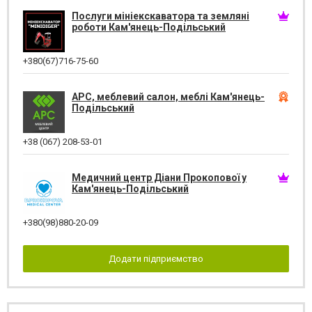
Послуги мініекскаватора та земляні
роботи Кам'янець-Подільський
+380(67)716-75-60
АРС, меблевий салон, меблі Кам'янець-
Подільський
+38 (067) 208-53-01
Медичний центр Діани Прокопової у
Кам'янець-Подільський
+380(98)880-20-09
Додати підприємство