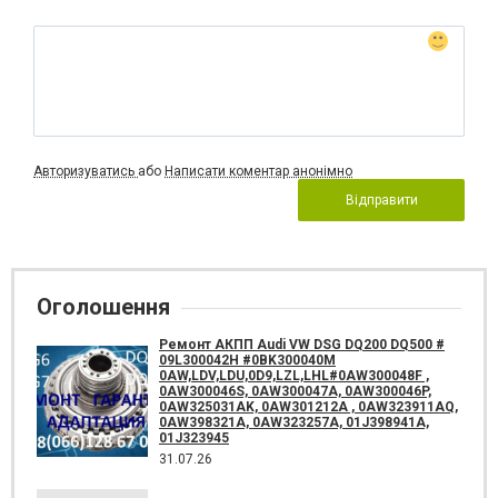
Авторизуватись
або
Написати коментар анонімно
Відправити
Оголошення
Ремонт АКПП Audi VW DSG DQ200 DQ500 #
09L300042H #0BK300040M
0AW,LDV,LDU,0D9,LZL,LHL#0AW300048F ,
0AW300046S, 0AW300047A, 0AW300046P,
0AW325031AK, 0AW301212A , 0AW323911AQ,
0AW398321A, 0AW323257A, 01J398941A,
01J323945
31.07.26