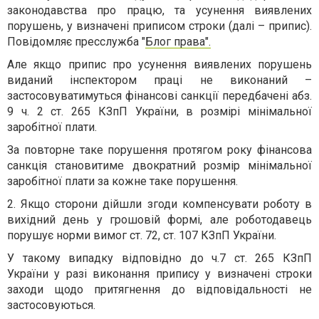
законодавства про працю, та усунення виявлених
порушень, у визначені приписом строки (далі – припис).
Повідомляє пресслужба "
Блог права".
Але якщо припис про усунення виявлених порушень
виданий інспектором праці не виконаний –
застосовуватимуться фінансові санкції передбачені абз.
9 ч. 2 ст. 265 КЗпП України, в розмірі мінімальної
заробітної плати.
За повторне таке порушення протягом року фінансова
санкція становитиме двократний розмір мінімальної
заробітної плати за кожне таке порушення.
2. Якщо сторони дійшли згоди компенсувати роботу в
вихідний день у грошовій формі, але роботодавець
порушує норми вимог ст. 72, ст. 107 КЗпП України.
У такому випадку відповідно до ч.7 ст. 265 КЗпП
України у разі виконання припису у визначені строки
заходи щодо притягнення до відповідальності не
застосовуються.