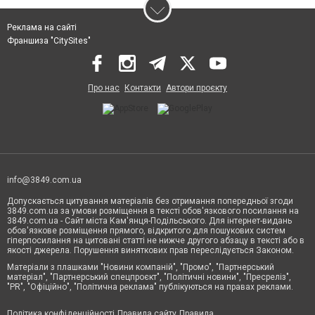
Реклама на сайті
Франшиза "CitySites"
Про нас
Контакти
Автори проєкту
info@3849.com.ua
Допускається цитування матеріалів без отримання попередньої згоди
3849.com.ua за умови розміщення в тексті обов'язкового посилання на
3849.com.ua - Сайт міста Кам'янця-Подільського. Для інтернет-видань
обов'язкове розміщення прямого, відкритого для пошукових систем
гіперпосилання на цитовані статті не нижче другого абзацу в тексті або в
якості джерела. Порушення виняткових прав переслідується Законом.
Матеріали з плашками "Новини компаній", "Промо", "Партнерський
матеріал", "Партнерський спецпроєкт", "Політичні новини", "Пресреліз",
"PR", "Офіційно", "Політична реклама" публікуються на правах реклами.
Політика конфіденційності
Правила сайту
Правила