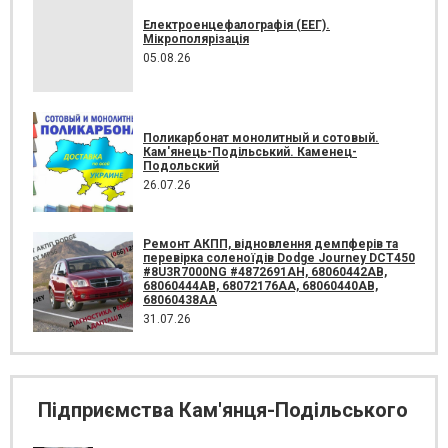
Електроенцефалографія (ЕЕГ).
Мікрополярізація
05.08.26
Поликарбонат монолитный и сотовый.
Кам'янець-Подільський. Каменец-
Подольский
26.07.26
Ремонт АКПП, відновлення демпферів та
перевірка соленоїдів Dodge Journey DCT450
#8U3R7000NG #4872691AH, 68060442AB,
68060444AB, 68072176AA, 68060440AB,
68060438AA
31.07.26
Підприємства Кам'янця-Подільського