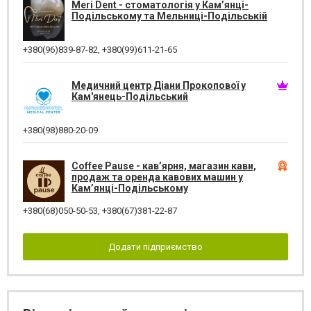
Meri Dent - стоматологія у Кам’янці-
Подільському та Мельниці-Подільській
+380(96)839-87-82
,
+380(99)611-21-65
Медичний центр Діани Прокопової у
Кам'янець-Подільський
+380(98)880-20-09
Coffee Pause - кав’ярня, магазин кави,
продаж та оренда кавових машин у
Кам’янці-Подільському
+380(68)050-50-53
,
+380(67)381-22-87
Додати підприємство