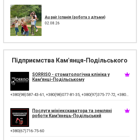
Au pair Іспанія (робота з дітьми)
02.08.26
Підприємства Кам'янця-Подільського
SORRISO - стоматологічна клініка у
Кам'янці-Подільському
+380(98)587-43-61
,
+380(98)077-81-35
,
+380(97)375-77-72
,
+380(97)982-31-07
Послуги мініекскаватора та земляні
роботи Кам'янець-Подільський
+380(67)716-75-60