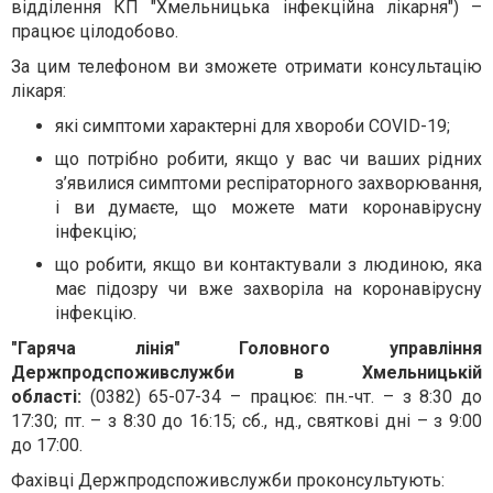
відділення КП "Хмельницька інфекційна лікарня") –
працює цілодобово.
За цим телефоном ви зможете отримати консультацію
лікаря:
які симптоми характерні для хвороби COVID-19;
що потрібно робити, якщо у вас чи ваших рідних
з’явилися симптоми респіраторного захворювання,
і ви думаєте, що можете мати коронавірусну
інфекцію;
що робити, якщо ви контактували з людиною, яка
має підозру чи вже захворіла на коронавірусну
інфекцію.
"Гаряча лінія" Головного управління
Держпродспоживслужби в Хмельницькій
області:
(0382) 65-07-34 – працює: пн.-чт. – з 8:30 до
17:30; пт. – з 8:30 до 16:15; сб., нд., святкові дні – з 9:00
до 17:00.
Фахівці Держпродспоживслужби проконсультують: