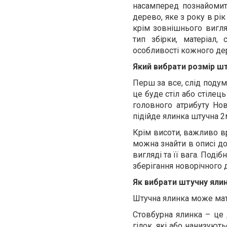
насамперед познайомит
дерево, яке з року в рі
крім зовнішнього вигля
тип збірки, матеріал, 
особливості кожного де
Який вибрати розмір ш
Перш за все, слід подум
це буде стіл або стіле
головного атрибуту Нов
підійде ялинка штучна 
Крім висоти, важливо в
можна знайти в описі д
вигляді та її вага. Поді
зберігання новорічного 
Як вибрати штучну ялинк
Штучна ялинка може мати
Стовбурна ялинка – це 
гілок, які або нанизуют