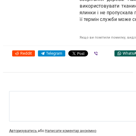
використовувати ткани
ялинки і не пропускала 
її термін служби може с
Якщо ви помітили помилку, виділі
Reddit
Telegram
Viber
Whats
Авторизуватись
або
Написати коментар анонімно