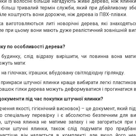
ки із волосіні більше нагадують живе дерево, ніж ялинки
– більш тривалий термін служби, який при дбайливому зб
 Але коштують вони дорожче, ніж дерева із ПВХ-плівки.
ка виготовляються литі новорічні дерева, які знаходять
 але при цьому вони мають дуже реалістичний зовнішній виг
нку по особливості дерева?
будинку, слід відразу вирішити, чи повинна вона мати
ожуть мати:
на гілочках; іграшки; вбудовану світлодіодну гірлянду.
 прикраси штучної ялинки краще вибирати легкі пластикові
грашок гілки дерева можуть деформуватися і прогинатися в
документи під час покупки штучної ялинки?
дчення якості, гігієнічний висновок) – це документ, який п
 спеціальну перевірку і є абсолютно безпечним для ви
, штучна ялинка не матиме запаху і не загориться при 
уючи штучні ялинки, також слід подумати про придбан
йчастіше він надається в комплекті, але якщо його н