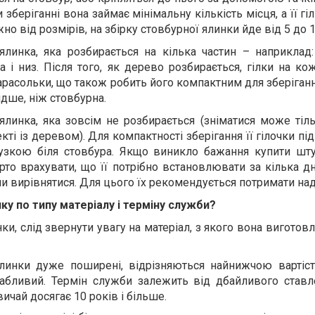
и зберіганні вона займає мінімальну кількість місця, а її г
о від розмірів, на збірку стовбурної ялинки йде від 5 до 
линка, яка розбирається на кілька частин – наприклад:
і низ. Після того, як дерево розбирається, гілки на кожн
арасольки, що також робить його компактним для зберіганн
дше, ніж стовбурна.
ялинка, яка зовсім не розбирається (зніматися може тіль
ті із деревом). Для компактності зберігання її гілочки пі
тузкою біля стовбура. Якщо виникло бажання купити шту
рто врахувати, що її потрібно встановлювати за кілька д
ли вирівнятися. Для цього їх рекомендується потримати на
ку по типу матеріалу і терміну служби?
ки, слід звернути увагу на матеріал, з якого вона виготов
ялинки дуже поширені, відрізняються найнижчою вартіс
абливий. Термін служби залежить від дбайливого ставл
вичай досягає 10 років і більше.