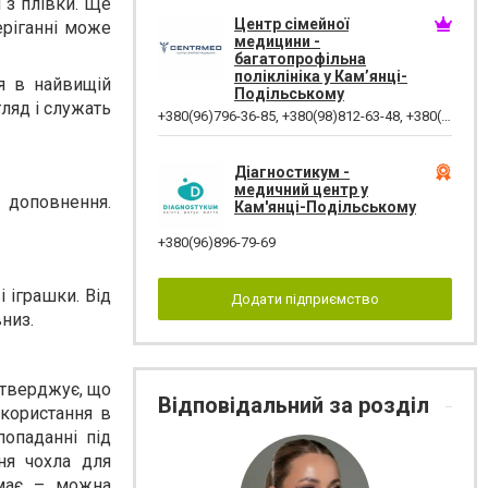
 з плівки. Ще
Центр сімейної
еріганні може
медицини -
багатопрофільна
поліклініка у Кам’янці-
ся в найвищій
Подільському
ляд і служать
+380(96)796-36-85
,
+380(98)812-63-48
,
+380(97)782-45-70
Діагностикум -
медичний центр у
 доповнення.
Кам'янці-Подільському
+380(96)896-79-69
 іграшки. Від
Додати підприємство
низ.
ідтверджує, що
Відповідальний за розділ
користання в
попаданні під
ня чохла для
емає – можна