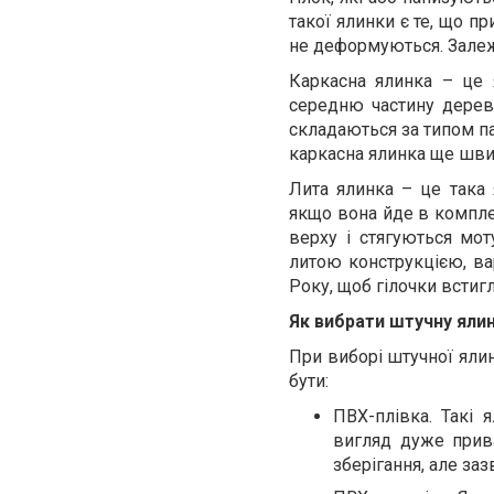
такої ялинки є те, що пр
не деформуються. Залежн
Каркасна ялинка – це я
середню частину дерева 
складаються за типом п
каркасна ялинка ще шви
Лита ялинка – це така 
якщо вона йде в комплек
верху і стягуються мо
литою конструкцією, ва
Року, щоб гілочки встиг
Як вибрати штучну ялин
При виборі штучної ялин
бути:
ПВХ-плівка. Такі 
вигляд дуже прив
зберігання, але заз