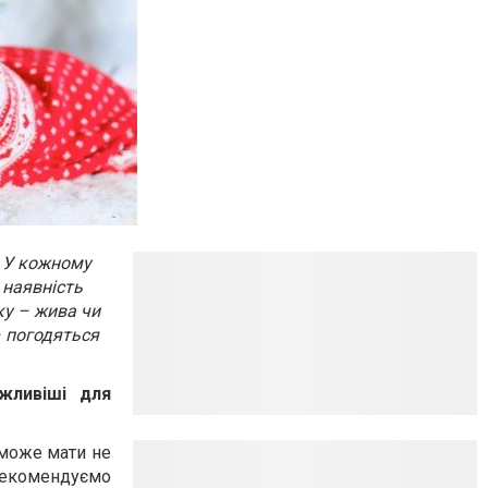
. У кожному
 наявність
ку – жива чи
– погодяться
жливіші для
 може мати не
рекомендуємо