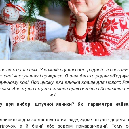
ве свято для всіх. У кожній родині свої традиції та спогади
– свої частування і прикраси. Однак багато родин об'єднує
одинному колі. При цьому, яка ялинка краще для Нового Ро
 сам. Але те, що штучна ялинка практичніша і безпечніша 
всі.
у при виборі штучної ялинки? Які параметри найва
 ялинки слід із зовнішнього вигляду, адже штучне дерево
 гілочок, а й білий або зовсім помаранчевий. Тому 