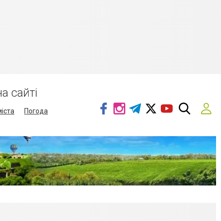
а сайті
міста
Погода