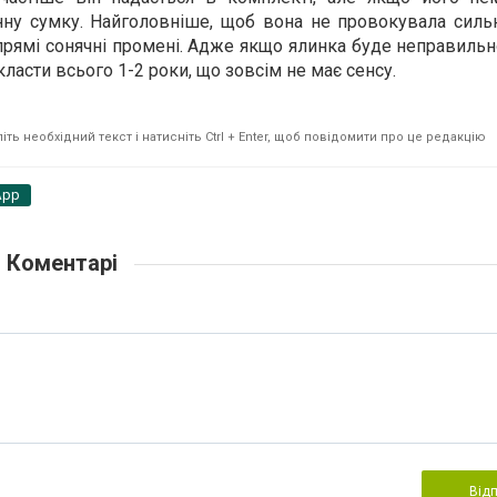
нну сумку. Найголовніше, щоб вона не провокувала силь
прямі сонячні промені. Адже якщо ялинка буде неправильно
класти всього 1-2 роки, що зовсім не має сенсу.
ть необхідний текст і натисніть Ctrl + Enter, щоб повідомити про це редакцію
App
Коментарі
Від