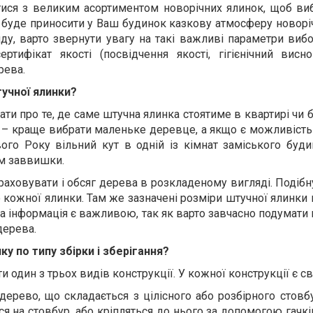
ися з великим асортиментом новорічних ялинок, щоб виб
к буде приносити у Ваш будинок казкову атмосферу новоріч
ду, варто звернути увагу на такі важливі параметри вибо
сертифікат якості (посвідчення якості, гігієнічний висн
рева.
тучної ялинки?
ати про те, де саме штучна ялинка стоятиме в квартирі чи 
ць – краще вибрати маленьке деревце, а якщо є можливість
ого Року вільний кут в одній із кімнат заміського буд
2м заввишки.
раховувати і обсяг дерева в розкладеному вигляді. Подіб
о кожної ялинки. Там же зазначені розміри штучної ялинки
бна інформація є важливою, так як варто завчасно подумати
дерева.
у по типу збірки і зберігання?
 один з трьох видів конструкції. У кожної конструкції є св
дерево, що складається з цілісного або розбірного стовб
ься на стовбур, або кріпляться до нього за допомогою гачк