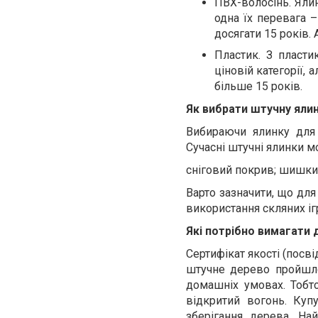
ПВХ-волосінь. Ялин
одна їх перевага 
досягати 15 років.
Пластик. З пласти
ціновій категорії,
більше 15 років.
Як вибрати штучну яли
Вибираючи ялинку для 
Сучасні штучні ялинки м
сніговий покрив; шишки 
Варто зазначити, що для
використання скляних і
Які потрібно вимагати 
Сертифікат якості (посві
штучне дерево пройшло
домашніх умовах. Тобто
відкритий вогонь. Куп
зберігання дерева. На