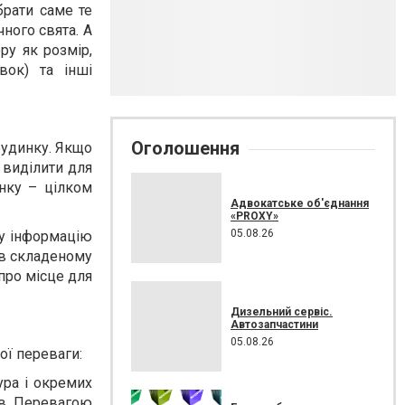
рати саме те
ного свята. А
ру як розмір,
овок) та інші
Оголошення
будинку. Якщо
 виділити для
инку – цілком
Адвокатське об'єднання
«PROXY»
05.08.26
ну інформацію
 в складеному
 про місце для
Дизельний сервіс.
Автозапчастини
05.08.26
ої переваги:
ура і окремих
ів. Перевагою