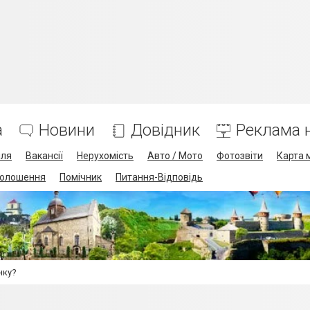
а
Новини
Довідник
Реклама н
лля
Вакансії
Нерухомість
Авто / Мото
Фотозвіти
Карта 
олошення
Помічник
Питання-Відповідь
нку?