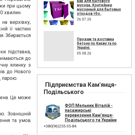
Бак для бытового
мусора. Контейнер
ілки при цьому
мусорный для бытовых
10 хвилин.
отходов тбо.
26.07.26
 на верхівку,
ій її частині
я. Збирається
Продаж та доставка
бетону по Києву та по
Україні.
ки підставка,
05.08.26
днімаються до
чну ялинку з
нів до Нового
д парою.
Підприємства Кам'янця-
Подільського
лена. Це може
ФОП Мельник Віталій -
пасажирські
тю. Зовнішній
перевезення Кам’янця-
ення та умов
Подільського та України
+380(96)255-35-84