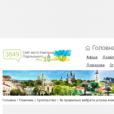
Головн
Афіша
Дозві
Довідкова
Ог
Головна
Помічник
Суспільство
Як правильно вибрати штучну яли