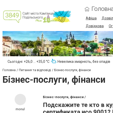
Головн
Афіша
Дозві
Довідкова
Ог
Сьогодні
+26,0 ... +35,0 °С
Невелика хмарність, без опадів
Головна
Питання та відповіді
Бізнес-послуги, фінанси
Бізнес-послуги, фінанси
Бізнес-послуги, фінанси /
Подскажите те кто в к
monul
сертификата исо 9001? 