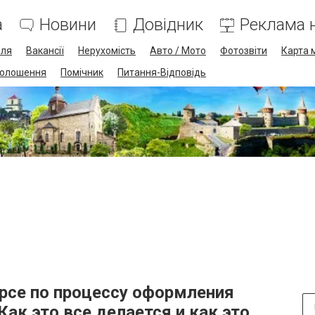
а
Новини
Довідник
Реклама н
лля
Вакансії
Нерухомість
Авто / Мото
Фотозвіти
Карта 
олошення
Помічник
Питання-Відповідь
урсе по процессу оформления
Как это все делается и как это