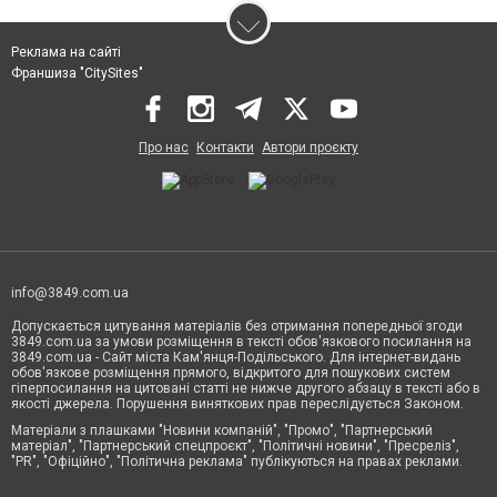
Реклама на сайті
Франшиза "CitySites"
Про нас
Контакти
Автори проєкту
info@3849.com.ua
Допускається цитування матеріалів без отримання попередньої згоди
3849.com.ua за умови розміщення в тексті обов'язкового посилання на
3849.com.ua - Сайт міста Кам'янця-Подільського. Для інтернет-видань
обов'язкове розміщення прямого, відкритого для пошукових систем
гіперпосилання на цитовані статті не нижче другого абзацу в тексті або в
якості джерела. Порушення виняткових прав переслідується Законом.
Матеріали з плашками "Новини компаній", "Промо", "Партнерський
матеріал", "Партнерський спецпроєкт", "Політичні новини", "Пресреліз",
"PR", "Офіційно", "Політична реклама" публікуються на правах реклами.