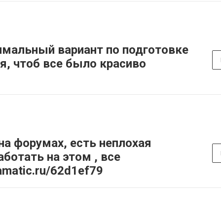
имальный вариант по подготовке
я, чтоб все было красиво
на форумах, есть неплохая
аботать на этом , все
amatic.ru/62d1ef79