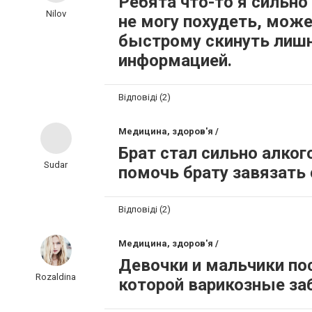
Ребята что-то я сильно
Nilov
не могу похудеть, може
быстрому скинуть лишн
информацией.
Відповіді (2)
Медицина, здоров'я /
Брат стал сильно алког
Sudar
помочь брату завязать
Відповіді (2)
Медицина, здоров'я /
Девочки и мальчики по
Rozaldina
которой варикозные за