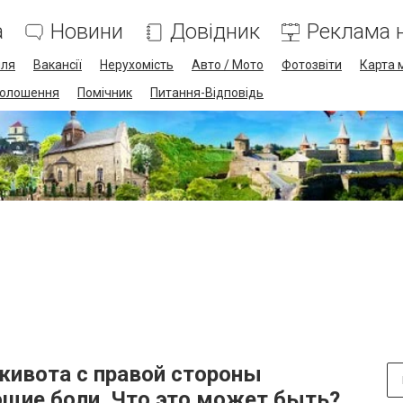
а
Новини
Довідник
Реклама н
лля
Вакансії
Нерухомість
Авто / Мото
Фотозвіти
Карта 
олошення
Помічник
Питання-Відповідь
 живота с правой стороны
щие боли. Что это может быть?