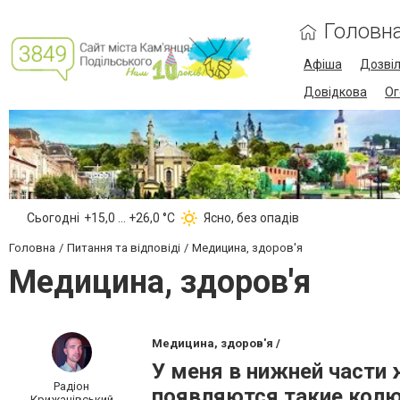
Головн
Афіша
Дозві
Довідкова
Ог
Сьогодні
+15,0 ... +26,0 °С
Ясно, без опадів
Головна
Питання та відповіді
Медицина, здоров'я
Медицина, здоров'я
Медицина, здоров'я /
У меня в нижней части
Радіон
появляются такие колю
Крижанівський