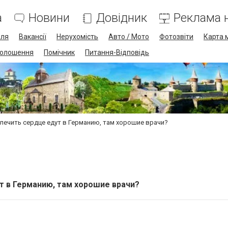
а
Новини
Довідник
Реклама н
лля
Вакансії
Нерухомість
Авто / Мото
Фотозвіти
Карта 
олошення
Помічник
Питання-Відповідь
лечить сердце едут в Германию, там хорошие врачи?
т в Германию, там хорошие врачи?