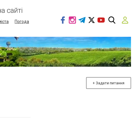
а сайті
міста
Погода
+ Задати питання