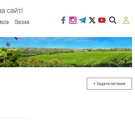
а сайті
міста
Погода
+ Задати питання