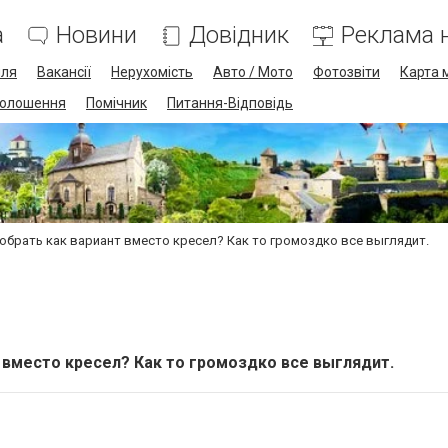
а
Новини
Довідник
Реклама н
лля
Вакансії
Нерухомість
Авто / Мото
Фотозвіти
Карта 
олошення
Помічник
Питання-Відповідь
брать как вариант вместо кресел? Как то громоздко все выглядит.
 вместо кресел? Как то громоздко все выглядит.