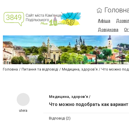
Головн
Афіша
Дозві
Довідкова
Ог
Головна
Питання та відповіді
Медицина, здоров'я
Что можно подо
Медицина, здоров'я /
Что можно подобрать как вариант
utera
Відповіді (2)