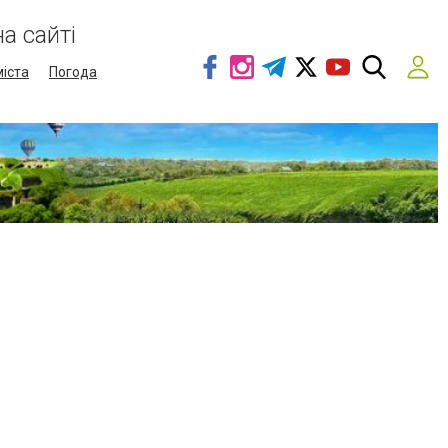
а сайті
міста
Погода