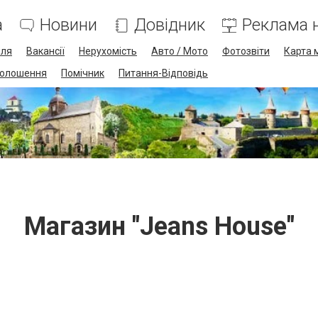
а
Новини
Довідник
Реклама н
лля
Вакансії
Нерухомість
Авто / Мото
Фотозвіти
Карта 
олошення
Помічник
Питання-Відповідь
Магазин "Jeans House"