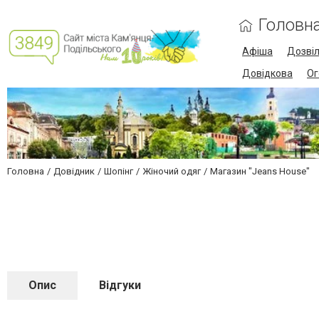
Головн
Афіша
Дозві
Довідкова
Ог
Головна
Довідник
Шопінг
Жіночий одяг
Магазин "Jeans House"
Опис
Відгуки