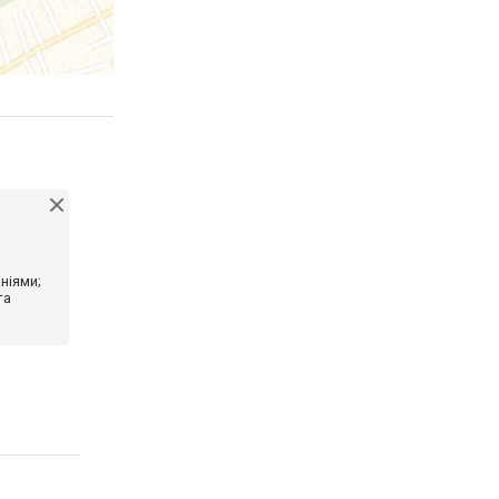
ніями;
та