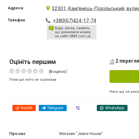
Адреса
32301, Кам'янець-Подільський, вули
Телефон
+380(67)424-17-74
Будь ласка, скажіть,
що дізналися номер
на сайті 3849.com.ua
Оцініть першим
2 перегля
(
0
оцінок)
Поки ще ніхто не оцінював
Ніхто ще не рек
Reddit
Telegram
Viber
WhatsApp
Про нас
Магазин "Jeans House"