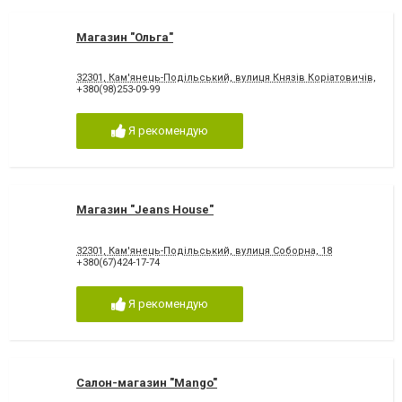
Магазин "Ольга"
32301, Кам'янець-Подільський, вулиця Князів Коріатовичів, 5
+380(98)253-09-99
Я рекомендую
Магазин "Jeans House"
32301, Кам'янець-Подільський, вулиця Соборна, 18
+380(67)424-17-74
Я рекомендую
Салон-магазин "Mango"