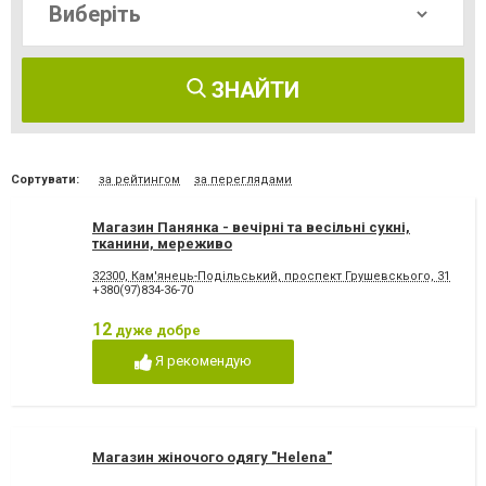
ЗНАЙТИ
Сортувати:
за рейтингом
за переглядами
Магазин Панянка - вечірні та весільні сукні,
тканини, мереживо
32300, Кам'янець-Подільський, проспект Грушевскього, 31
+380(97)834-36-70
12
дуже добре
Я рекомендую
Магазин жіночого одягу "Helena"