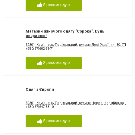
Я рекомендую
Магазин жіночого одягу "Сорока". Будь
яскравою!
32301, Кам'янець-Подільський, вулиця Лесі Українки, 30, (ТЦ "Юв
+380(67)602-33-71
Я рекомендую
Одяг з Європи
32301, Кам'янець-Подільський, вулиця Червоноармійська, 15
+380(67)647-33-10
Я рекомендую