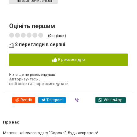
на сайті 3849.com.ua
Оцініть першим
(
0
оцінок)
2 перегляди в серпні
Я рекомендую
Ніхто ще не рекомендував
Авторизуйтесь
,
щоб оцінити і порекомендувати
Reddit
Telegram
Viber
WhatsApp
Про нас
Магазин жіночого одягу "Сорока". Будь яскравою!