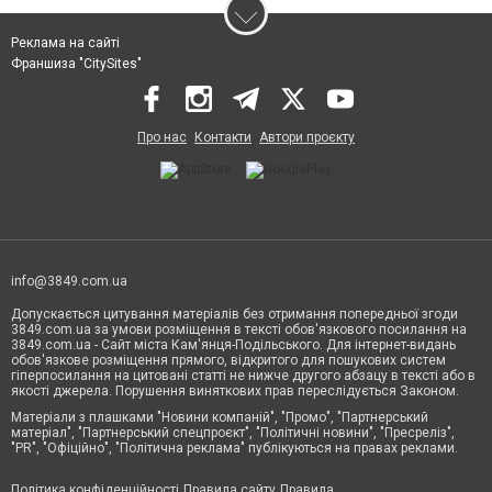
Реклама на сайті
Франшиза "CitySites"
Про нас
Контакти
Автори проєкту
info@3849.com.ua
Допускається цитування матеріалів без отримання попередньої згоди
3849.com.ua за умови розміщення в тексті обов'язкового посилання на
3849.com.ua - Сайт міста Кам'янця-Подільського. Для інтернет-видань
обов'язкове розміщення прямого, відкритого для пошукових систем
гіперпосилання на цитовані статті не нижче другого абзацу в тексті або в
якості джерела. Порушення виняткових прав переслідується Законом.
Матеріали з плашками "Новини компаній", "Промо", "Партнерський
матеріал", "Партнерський спецпроєкт", "Політичні новини", "Пресреліз",
"PR", "Офіційно", "Політична реклама" публікуються на правах реклами.
Політика конфіденційності
Правила сайту
Правила