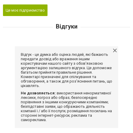
Це моє підприємство
Відгуки
Відгук - це думка або оцінка людей, які бажають
передати досвід або враження іншим
користувачам нашого сайту з обов'язковою
аргументацією залишеного відгука. Це допоможе
багатьом прийняти правильне рішення.
Коментарі призначені для спілкування та
обговорення, а також для роз'яснення питань, що
цікавлять.
Не дозволяється:
використання ненормативної
лексики, погроз або образ; безпосереднє
порівняння з іншими конкуруючими компаніями;
безпідставні заяви, що ображають діяльність
компанії і / або її послуги; розміщення посилань на
сторонні інтернет-ресурси; реклама та
самореклама.