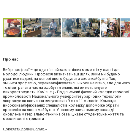
Про нас
Вибір професії – це один із найважливіших моментів у житті для
молодої людини. Професія визначає наш шлях, яким ми будемо
рухатись надалі, на основі цього будувати своє майбутнє. Так,
змінити професію, перекваліфікуватись ніколи не пізно, але для чого
тоді витрачати час на здобуття знань, які ви не плануєте
використовувати. Кам'янець-Подільський фаховий коледж харчової
промисловості Національного університету харчових технологій
запрошує на навчання випускників 9-х та 11-х класів. Команда
висококваліфікованих спеціалістів коледжу допоможе обрати
професію за якою майбутнє! У нашому навчальному закладі
оновлена матеріально-технічна база, цікаве студентське життя та
можливості отримати...
Показати повний опис