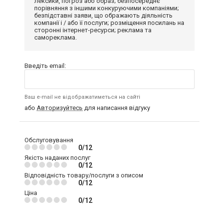
лексики, погроз або образ; безпосереднє
порівняння з іншими конкуруючими компаніями;
безпідставні заяви, що ображають діяльність
компанії і / або її послуги; розміщення посилань на
сторонні інтернет-ресурси; реклама та
самореклама.
Введіть email:
Ваш e-mail не відображатиметься на сайті
або
Авторизуйтесь
для написання відгуку
Обслуговування
0/12
Якість наданих послуг
0/12
Відповідність товару/послуги з описом
0/12
Ціна
0/12