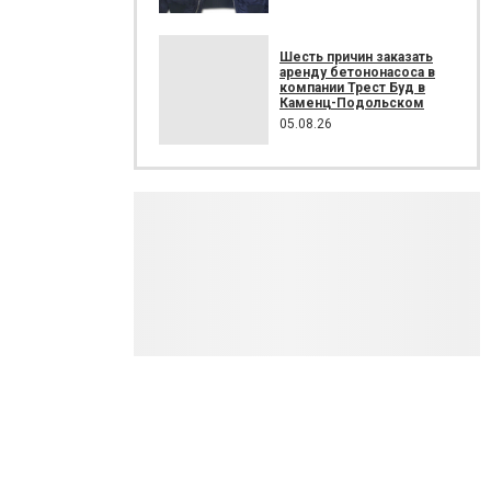
Шесть причин заказать
аренду бетононасоса в
компании Трест Буд в
Каменц-Подольском
05.08.26