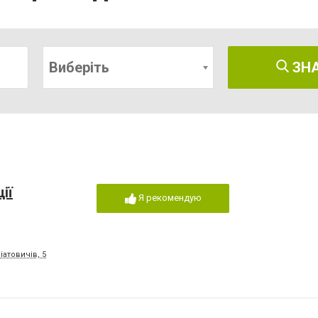
Виберіть
ЗН
ії
Я рекомендую
іатовичів, 5