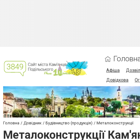
Головн
Афіша
Дозві
Довідкова
Ог
Головна
Довідник
Будівництво (продукція)
Металоконструкції
Металоконструкції Кам'я