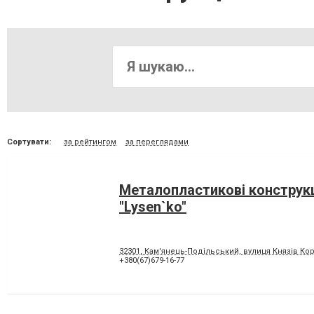
Сортувати:
за рейтингом
за переглядами
Металопластикові конструкц
"Lysen`ko"
32301, Кам'янець-Подільський, вулиця Князів Кор
+380(67)679-16-77