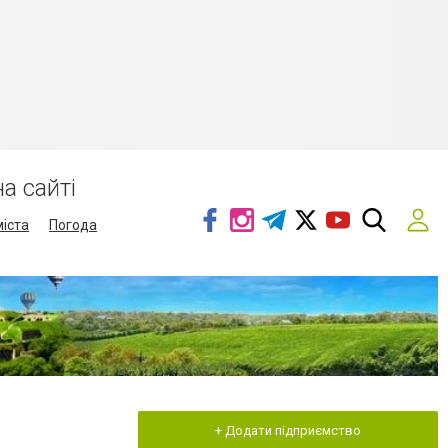
а сайті
міста
Погода
+ Додати підприємство