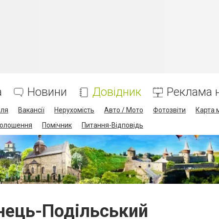
а
Новини
Довідник
Реклама н
лля
Вакансії
Нерухомість
Авто / Мото
Фотозвіти
Карта 
олошення
Помічник
Питання-Відповідь
нець-Подільський