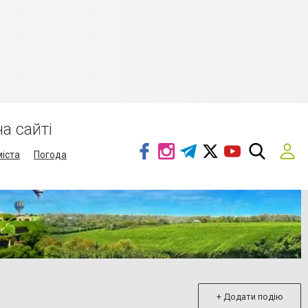
а сайті
міста
Погода
+ Додати подію