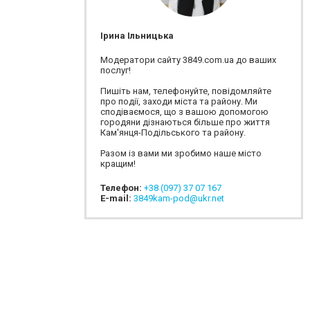
Ірина Ільницька
Модератори сайту 3849.com.ua до ваших
послуг!
Пишіть нам, телефонуйте, повідомляйте
про події, заходи міста та району. Ми
сподіваємося, що з вашою допомогою
городяни дізнаються більше про життя
Кам'янця-Подільського та району.
Разом із вами ми зробимо наше місто
кращим!
Телефон:
+38 (097) 37 07 167
E-mail:
3849kam-pod@ukr.net