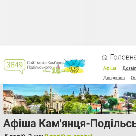
Головн
Афіша
Дозві
Довідкова
Ог
Афіша Кам'янця-Подільсь