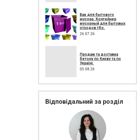
Бак для бытового
мусора. Контейнер
мусорный для бытовых
отходов тбо.
26.07.26
Продаж та доставка
бетону по Києву та по
Україні.
05.08.26
Відповідальний за розділ