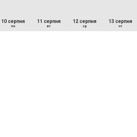
10 серпня
11 серпня
12 серпня
13 серпня
пн
вт
ср
чт