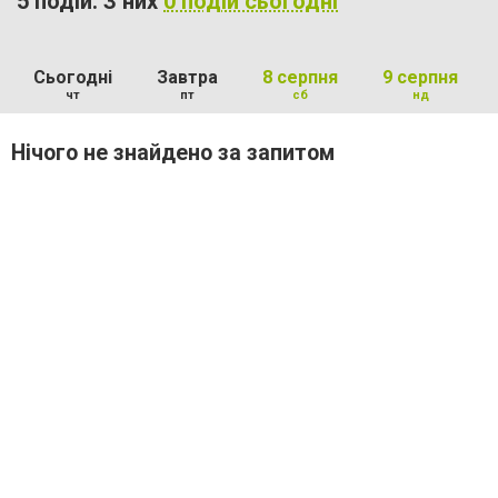
5 подій. З них
0 подій сьогодні
Сьогодні
Завтра
8 серпня
9 серпня
чт
пт
сб
нд
Нічого не знайдено за запитом