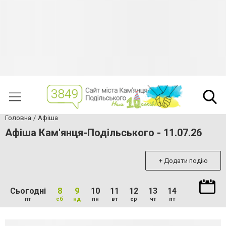
Головна
Афіша
Афіша Кам'янця-Подільського - 11.07.26
+ Додати подію
Сьогодні
8
9
10
11
12
13
14
пт
сб
нд
пн
вт
ср
чт
пт