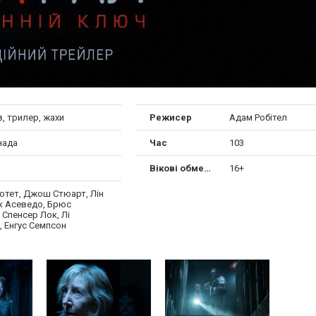
, трилер, жахи
Режисер
Адам Робітел
нада
Час
103
Вікові обмеження
16+
отет, Джош Стюарт, Лін
рк Асеведо, Брюс
 Спенсер Лок, Лі
, Енгус Семпсон