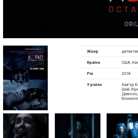
Жанр
детектив
Країна
США, Ка
Рік
2018
У ролях
Хав'єр Б
Шей, Кі
Девісон,
Воннелл