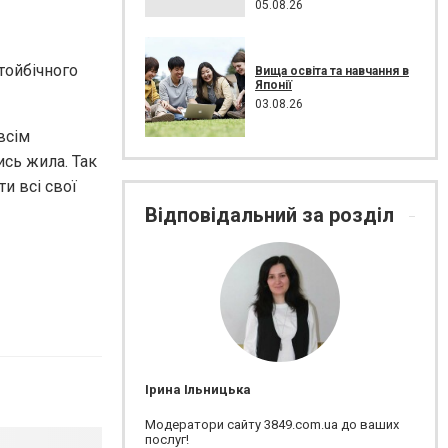
05.08.26
тойбічного
Вища освіта та навчання в
Японії
03.08.26
всім
ись жила. Так
ти всі свої
Відповідальний за розділ
Ірина Ільницька
Модератори сайту 3849.com.ua до ваших
послуг!