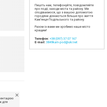
Пишіть нам, телефонуйте, повідомляйте
про події, заходи міста та району. Ми
сподіваємося, що з вашою допомогою
городяни дізнаються більше про життя
Кам'янця-Подільського та району.
Разом із вами ми зробимо наше місто
кращим!
Телефон:
+38 (097) 37 07 167
E-mail:
3849kam-pod@ukr.net
ментацією
ж для