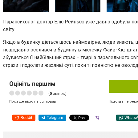
Парапсихолог доктор Еліс Рейньєр уже давно здобула попу
світу.
Якщо в будинку діється щось неймовірне, люди знають, щ
нещодавно оселився в будинку в містечку Файв-Кіс, штат 
збувається її найбільший страх – тварі з паралельного сві
страхи і подолати жахливі суті, поки ті повністю не оволод
Оцініть першим
(
0
оцінок)
Ніхто ще не рек
Поки ще ніхто не оцінював
Reddit
Telegram
Viber
Whats