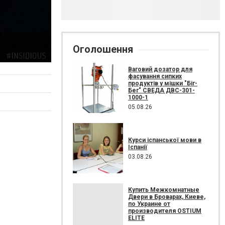
Оголошення
Ваговий дозатор для
фасування сипких
продуктів у мішки "Біг-
Бег" СВЕДА ДВС-301-
1000-1
05.08.26
Курси іспанської мови в
Іспанії
03.08.26
Купить Межкомнатные
Двери в Броварах, Киеве,
по Украине от
производителя OSTIUM
ELITE