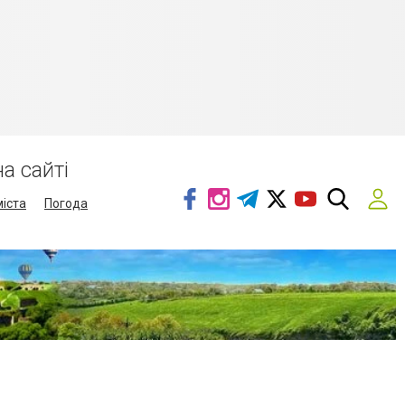
а сайті
міста
Погода