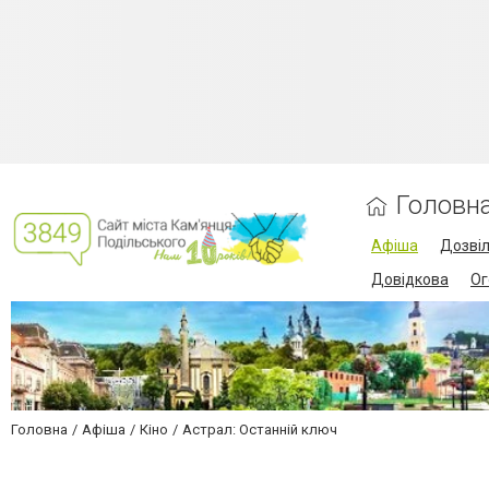
Головн
Афіша
Дозві
Довідкова
Ог
Головна
Афіша
Кіно
Астрал: Останній ключ