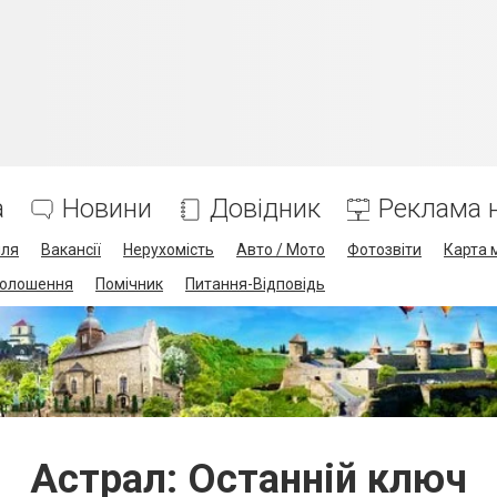
а
Новини
Довідник
Реклама н
лля
Вакансії
Нерухомість
Авто / Мото
Фотозвіти
Карта 
олошення
Помічник
Питання-Відповідь
Астрал: Останній ключ