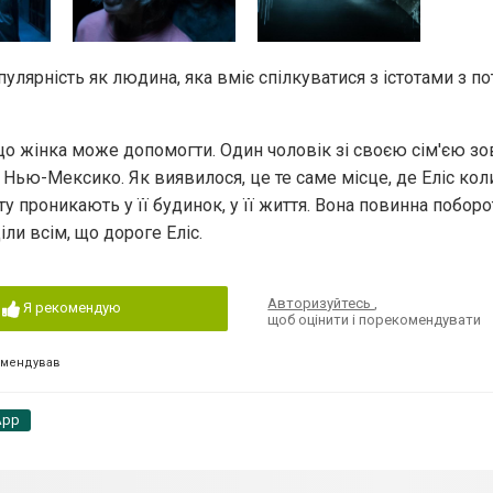
лярність як людина, яка вміє спілкуватися з істотами з по
о жінка може допомогти. Один чоловік зі своєю сім'єю зо
Нью-Мексико. Як виявилося, це те саме місце, де Еліс кол
ту проникають у її будинок, у її життя. Вона повинна поборо
іли всім, що дороге Еліс.
Авторизуйтесь
,
Я рекомендую
щоб оцінити і порекомендувати
омендував
App