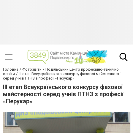
Головна
Фотозвіти
Подільський центр професійно-технічної
освіти
III етап Всеукраїнського конкурсу фахової майстерності
серед учнів ПТНЗ з професії «Перукар»
III етап Всеукраїнського конкурсу фахової
майстерності серед учнів ПТНЗ з професії
«Перукар»