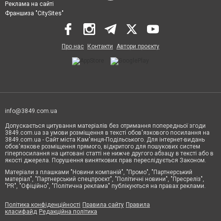
Реклама на сайті
Франшиза "CitySites"
Про нас
Контакти
Автори проєкту
info@3849.com.ua
Допускається цитування матеріалів без отримання попередньої згоди
3849.com.ua за умови розміщення в тексті обов'язкового посилання на
3849.com.ua - Сайт міста Кам'янця-Подільського. Для інтернет-видань
обов'язкове розміщення прямого, відкритого для пошукових систем
гіперпосилання на цитовані статті не нижче другого абзацу в тексті або в
якості джерела. Порушення виняткових прав переслідується Законом.
Матеріали з плашками "Новини компаній", "Промо", "Партнерський
матеріал", "Партнерський спецпроєкт", "Політичні новини", "Пресреліз",
"PR", "Офіційно", "Політична реклама" публікуються на правах реклами.
Політика конфіденційності
Правила сайту
Правила
класифайд
Редакційна політика