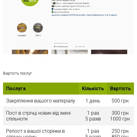
Вартість послуг
Послуга
Кількість
Вартість
Закріплення вашого матерiалу
1 день
500 грн.
Пост в стрічці новин від імені
1 раз
300 грн.
спільноти
5 разів
1000 грн.
Репост з вашої сторінки в
1 раз
250 грн.
стрічку новин
5 разів
850 грн.