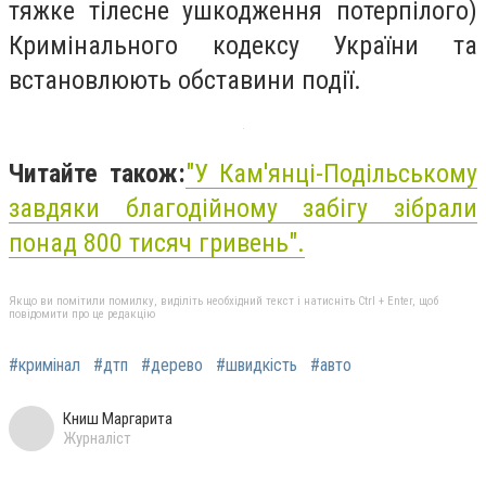
тяжке тілесне ушкодження потерпілого)
Кримінального кодексу України та
встановлюють обставини події.
Читайте також:
"У Кам'янці-Подільському
завдяки благодійному забігу зібрали
понад 800 тисяч гривень".
Якщо ви помітили помилку, виділіть необхідний текст і натисніть Ctrl + Enter, щоб
повідомити про це редакцію
#кримінал
#дтп
#дерево
#швидкість
#авто
Книш Маргарита
Журналіст