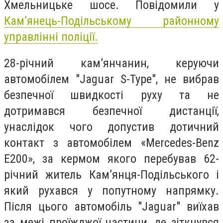
Хмельницьке шосе.
Повідомили у
Кам’янець-Подільському районному
управлінні поліції.
28-річний кам’янчанин, керуючи
автомобілем "Jaguar S-Type", не вибрав
безпечної швидкості руху та не
дотримався безпечної дистанції,
унаслідок чого допустив дотичний
контакт з автомобілем «Mercedes-Benz
E200», за кермом якого перебував 62-
річний житель Кам’янця-Подільського і
який рухався у попутному напрямку.
Після цього автомобіль "Jaguar" виїхав
за межі проїжджої частини, де зіткнувся