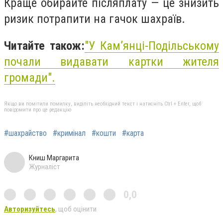
Краще обирайте післяплату — це знизить
ризик потрапити на гачок шахраїв.
Читайте також:
"У Кам’янці-Подільському
почали видавати картки жителя
громади".
Якщо ви помітили помилку, виділіть необхідний текст і натисніть Ctrl + Enter, щоб
повідомити про це редакцію
#шахрайство
#кримінал
#кошти
#карта
Книш Маргарита
Журналіст
0,0
Авторизуйтесь
, щоб оцінити