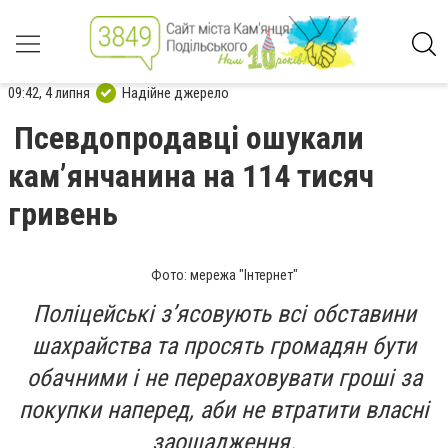
09:42, 4 липня
Надійне джерело
Псевдопродавці ошукали
камʼянчанина на 114 тисяч
гривень
Фото: мережа "Інтернет"
Поліцейські зʼясовують всі обставини
шахрайства та просять громадян бути
обачними і не перераховувати гроші за
покупки наперед, аби не втратити власні
заощадження.